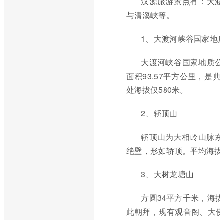
汉源旅游景点有：大
与清溪峡等。
1、大渡河峡谷国家地
大渡河峡谷国家地质
面积93.57平方公里，
处海拔仅580米。
2、轿顶山
轿顶山为大相岭山脉
绝壁，形如轿顶。平均海拔
3、大树龙塘山
方圆34平方千米，海
此朝拜，现有观音阁、大