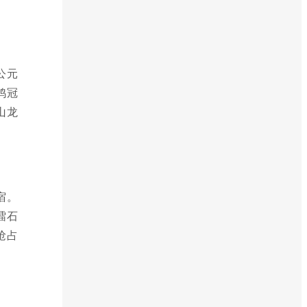
公元
鸡冠
山龙
宿。
擂石
抢占