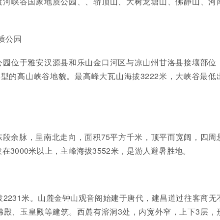
渡河峡谷国家地质公园、、轿顶山、大树龙塘山、佛静山、河
质公园
公园位于雅安汉源县和乐山金口河区与凉山州甘洛县接壤部位
是典型的高山峡谷地貌。最高峰大瓦山海拔3222米，大峡谷最低
东段余脉，呈南北走向，面积75平方千米，顶平而宽阔，四周
在3000米以上，主峰海拔3552米，是游人避暑胜地。
拔2231米。山麓金钟山观音阁始建于唐代，建昌道过往客商无
佛殿、玉皇殿等建筑。西麓有溶洞3处，内宽外窄，上下3层，