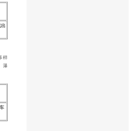
或出
多样
、瀑
车