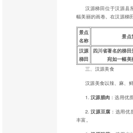
汉源梯田位于汉源县
幅美丽的画卷。在汉源梯
景点
景点
名称
汉源
四川省著名的梯田
梯田
宛如一幅美
三、汉源美食
汉源美食以辣、麻、
1.
汉源腊肉
：选用优
2.
汉源豆腐
：选用优
丰富。