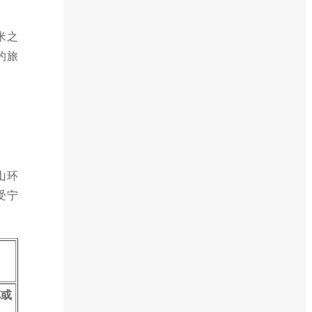
米之
的旅
山环
受宁
车或