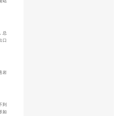
南站
，总
出口
悬岩
不到
形如