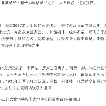
。北坡晒经关相传为唐僧晒书之所，大石斑驳，遗痕犹存。
，海拔2617米，山顶建有龙佛寺，据传西汉宣帝甘露二年（
汉水之滨（今富泉乡兰家营），乳齿硕体，经年不语，后飞升于
山乃安静，佛静之名，是其缘起，汉晋及隋为辟支道场。佛静
存古迹露于荒山林箐之中。
路”汉源段最后一个驿站，历来达官贵人、商贾、脚夫均在此住
内。太平天国石达开西征先锋赖裕新经过此峡，被清军用滚木
；1935年红军长征过汉源，左权、刘亚楼、张爱萍率部经此
护主力红军在安顺场强渡大渡河。
-四川大渡河峡谷国家地质公园百度百科-轿顶山