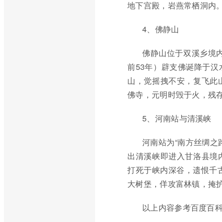
地下宫殿，岩燕常栖洞内
4、佛静山
佛静山位于双溪乡境内
前53年）辟支佛诞降于
山，觉摇拽不安，复飞此
佛寺，元明时毁于火，残
5、河南站与清溪峡
河南站为“南方丝绸之
出清溪峡即进入甘洛县境
打死于峡内深谷，遗恨千古
大树堡，佯攻富林镇，掩
以上内容参考百度百科