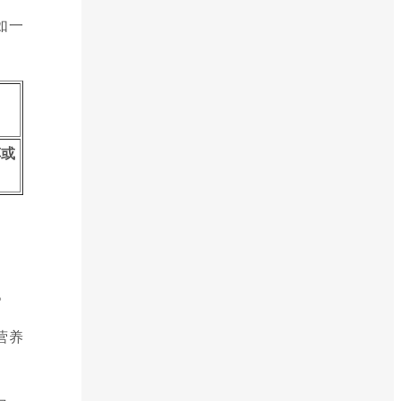
如一
车或
。
营养