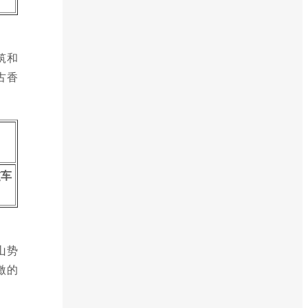
筑和
古香
交车
山势
激的