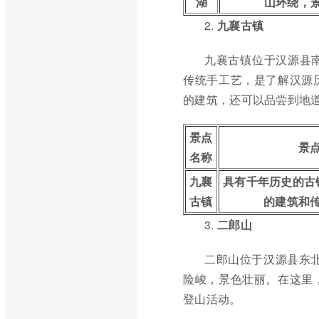
湖
山环绕，
2.
九襄古镇
九襄古镇位于汉源县
传统手工艺，是了解汉源
的建筑，还可以品尝到地
景点
景
名称
九襄
具有千年历史的古
古镇
的建筑和
3.
二郎山
二郎山位于汉源县东北
险峻，景色壮丽。在这里
登山活动。