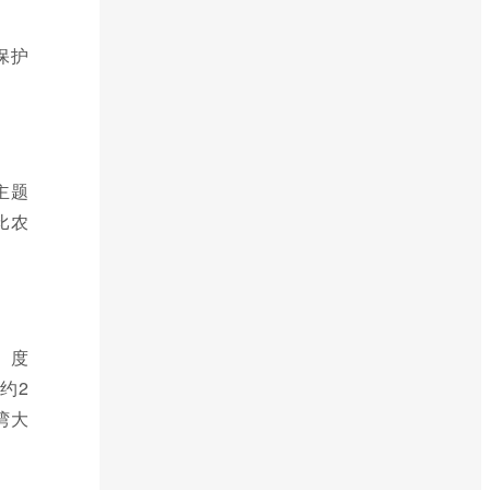
保护
主题
比农
。度
约2
湾大