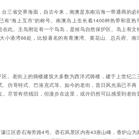
、台三省交界海面，自古今来，南澳是东南沿海一带通商的必
有“海上互市”的称号。南澳岛上生长着1400种热带和亚热
息在此。主岛附近有一个鸟岛，是候鸟自然保护区。岛上有文
，大小港湾66处，比较著名的有青澳湾、黄花山、总兵府、南
平区。老街上的骑楼建筑大多数为西洋式骑楼，建于上世纪二
式、仿哥特式、巴洛克式等。如今的老街，昔日风光虽已不再
立。尽管有些残旧，但漫步在这里，或许仍然可以感受到老街
濠江区礐石海旁路4号。礐石风景区内有43座山峰，香炉山为