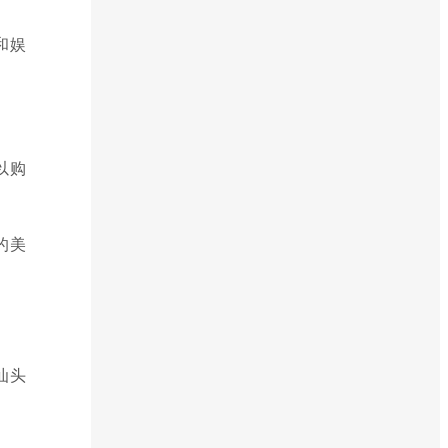
和娱
以购
的美
汕头