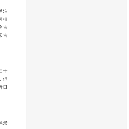
经泊
带植
物古
宋古
三十
，但
昔日
风景