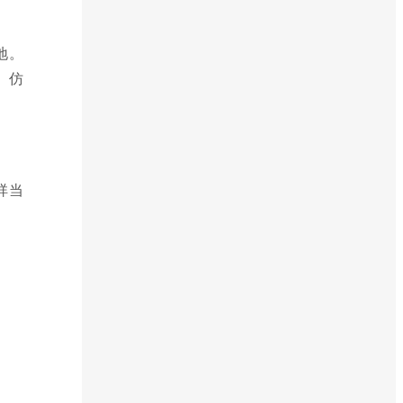
地。
、仿
祥当