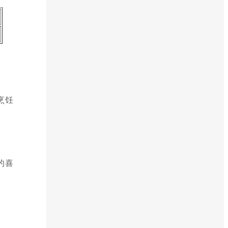
烹饪
的喜