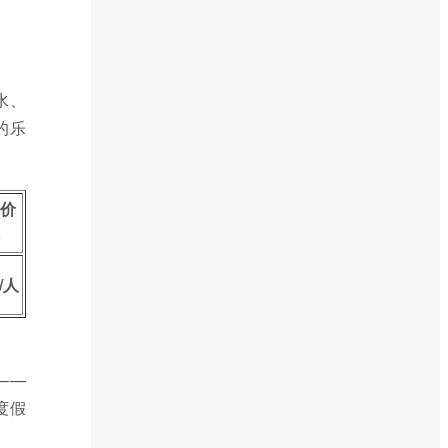
水、
的乐
票价
格
/人
——
度假