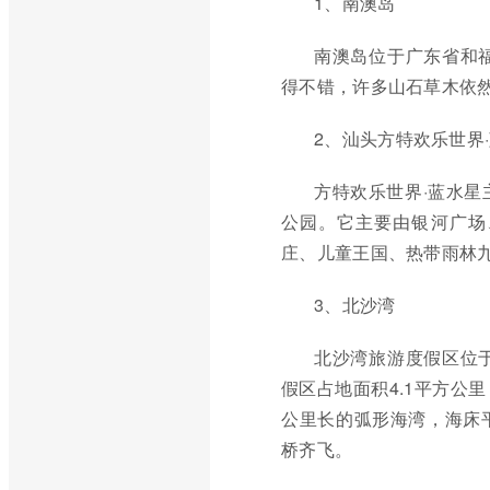
1、南澳岛
南澳岛位于广东省和
得不错，许多山石草木依
2、汕头方特欢乐世界
方特欢乐世界·蓝水
公园。它主要由银河广场
庄、儿童王国、热带雨林
3、北沙湾
北沙湾旅游度假区位
假区占地面积4.1平方公
公里长的弧形海湾，海床
桥齐飞。