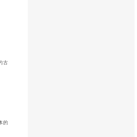
的古
体的