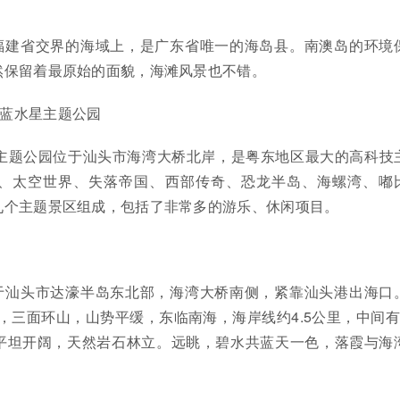
福建省交界的海域上，是广东省唯一的海岛县。南澳岛的环境
然保留着最原始的面貌，海滩风景也不错。
·蓝水星主题公园
星主题公园位于汕头市海湾大桥北岸，是粤东地区最大的高科技
、太空世界、失落帝国、西部传奇、恐龙半岛、海螺湾、嘟
九个主题景区组成，包括了非常多的游乐、休闲项目。
于汕头市达濠半岛东北部，海湾大桥南侧，紧靠汕头港出海口
里，三面环山，山势平缓，东临南海，海岸线约4.5公里，中间有
平坦开阔，天然岩石林立。远眺，碧水共蓝天一色，落霞与海