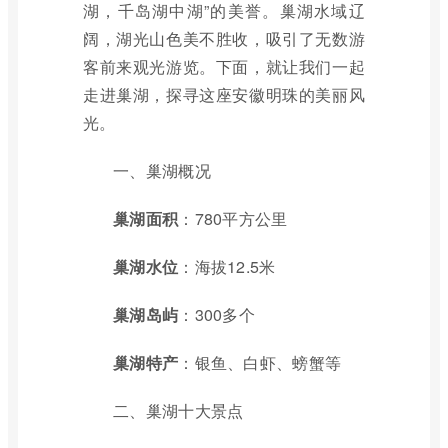
湖，千岛湖中湖”的美誉。巢湖水域辽
阔，湖光山色美不胜收，吸引了无数游
客前来观光游览。下面，就让我们一起
走进巢湖，探寻这座安徽明珠的美丽风
光。
一、巢湖概况
巢湖面积
：780平方公里
巢湖水位
：海拔12.5米
巢湖岛屿
：300多个
巢湖特产
：银鱼、白虾、螃蟹等
二、巢湖十大景点