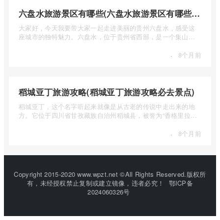
六盘水旅游景区有哪些(六盘水旅游景区有哪些景点值得去)
大家好，今天我要带大家一起走进美丽的贵州六盘水，感受这
座城市的独特魅力。六盘水，位于贵州省西部，是一个集山水
风光、民 ...
·
8个月前
稻城亚丁旅游攻略(稻城亚丁旅游攻略必去景点)
稻城亚丁，这个名字听起来就像是从古老的传说中走出来的地
方。它位于四川省甘孜藏族自治州稻城县，被誉为“香格里拉的
圣地”， ...
·
8个月前
Copyright 2015-2020 www.wpzt.net ©All Rights Reserved.版权所
有，未经授权禁止复制或建立镜像，违者必究！
鄂ICP备
2024060326号