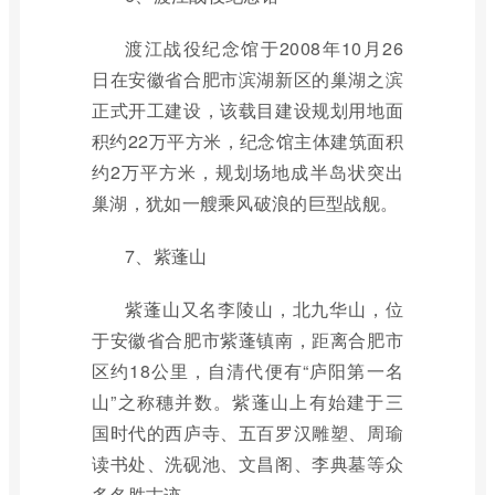
渡江战役纪念馆于2008年10月26
日在安徽省合肥市滨湖新区的巢湖之滨
正式开工建设，该载目建设规划用地面
积约22万平方米，纪念馆主体建筑面积
约2万平方米，规划场地成半岛状突出
巢湖，犹如一艘乘风破浪的巨型战舰。
7、紫蓬山
紫蓬山又名李陵山，北九华山，位
于安徽省合肥市紫蓬镇南，距离合肥市
区约18公里，自清代便有“庐阳第一名
山”之称穗并数。紫蓬山上有始建于三
国时代的西庐寺、五百罗汉雕塑、周瑜
读书处、洗砚池、文昌阁、李典墓等众
多名胜古迹。