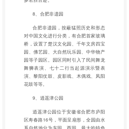
8、合肥非遗园
合肥非遗园，按蔽猛照历史和形态
对中国文化进行分类，有合肥首家玻璃
桥，设置了楚汉文化园、千年文房四宝
园、佛艺园、大自然玩乐园、中华物产
园等子园区。园区同时引入了民间舞龙
舞狮表演、七十二行当起源演示暨表
演、黎阳仗鼓、皮影戏、木偶戏、凤阳
花鼓等等。
9、逍遥津公园
逍遥津公园位于安徽省合肥市庐阳
区寿春路16号，平面呈扇形，全园由水
系自然地分为东园、西园。最大的特色