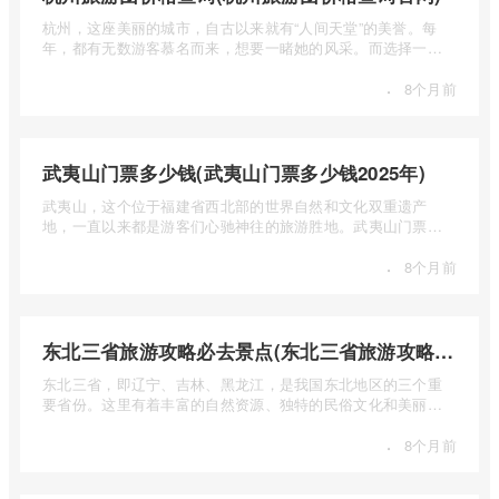
杭州，这座美丽的城市，自古以来就有“人间天堂”的美誉。每
年，都有无数游客慕名而来，想要一睹她的风采。而选择一个
合适的旅 ...
·
8个月前
武夷山门票多少钱(武夷山门票多少钱2025年)
武夷山，这个位于福建省西北部的世界自然和文化双重遗产
地，一直以来都是游客们心驰神往的旅游胜地。武夷山门票多
少钱呢？本 ...
·
8个月前
东北三省旅游攻略必去景点(东北三省旅游攻略必去景点视频介绍)
东北三省，即辽宁、吉林、黑龙江，是我国东北地区的三个重
要省份。这里有着丰富的自然资源、独特的民俗文化和美丽的
自然风光 ...
·
8个月前