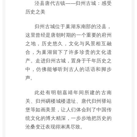
泾县唐代古镇——归州古城：感受
历史之美
归州古城位于巢湖东南部的泾县，
这里曾经是唐朝时期的一个重要的府州
之地，历史悠久，文化与风景相互融
合，为巢湖留下了许多珍贵的文化遗
产。走进归州古城，置身于千年历史之
中，仿佛能够听到古人的话语和脚步
声。
此处有明朝嘉靖年间所建的古南
关、归州碉楼城楼遗址、唐代归州驿站
堡等如画美景，让人们体会到了中国传
统文化的博大精深，一步步地把历史的
沧桑变迁表现得淋漓尽致。