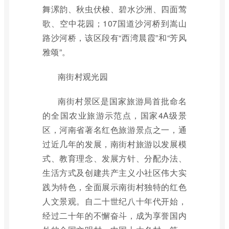
舞漯韵、秋虫伏梭、碧水沙洲、四面莺
歌、空中花园；107国道沙河桥到嵩山
路沙河桥，该区段有“西湾晨霞”和“芳风
雅颂”。
南街村观光园
南街村景区是国家旅游局首批命名
的全国农业旅游示范点，国家4A级景
区，河南省著名红色旅游景点之一，通
过近几年的发展，南街村旅游以发展模
式、教育理念、发展方针、分配办法、
生活方式及创建共产主义小社区伟大实
践为特色，全面展示南街村独特的红色
人文景观。自二十世纪八十年代开始，
经过二十年的不懈奋斗，成为享誉国内