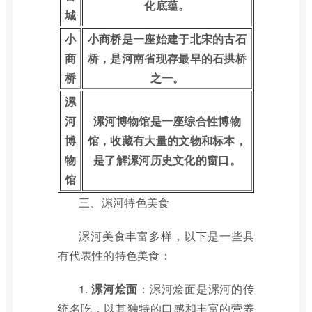
化底蕴。
城
小
小商桥是一座始建于北宋的古石
商
桥，是河南省现存最早的石拱桥
桥
之一。
漯
河
漯河博物馆是一座综合性博物
博
馆，收藏有大量的文物和标本，
物
是了解漯河历史文化的窗口。
馆
三、漯河特色美食
漯河美食丰富多样，以下是一些具
有代表性的特色美食：
1.
漯河烩面
：漯河烩面是漯河的传
统名吃，以其独特的口感和丰富的营养