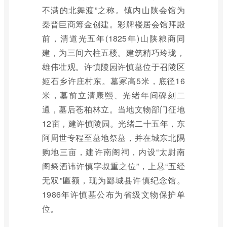
不满的北舞渡”之称。镇内山陕会馆为
秦晋巨商筹金创建。彩牌楼居会馆拜殿
前，清道光五年(1825年)山陕粮商同
建，为三间六柱五楼。建筑精巧玲珑，
雄伟壮观。许慎陵园许慎墓位于召陵区
姬石乡许庄村东。墓冢高5米，底径16
米，墓前立清康熙、光绪年间碑刻二
通，墓后苍柏林立。当地文物部门征地
12亩，建许慎陵园。光绪二十五年，东
阿周世专程至墓地祭墓，并在城东北隅
购地三亩，建许南阁祠，内设“太尉南
阁祭酒讳许慎字叔重之位”，上悬“五经
无双”匾额，现为郾城县许慎纪念馆。
1986年许慎墓公布为省级文物保护单
位。