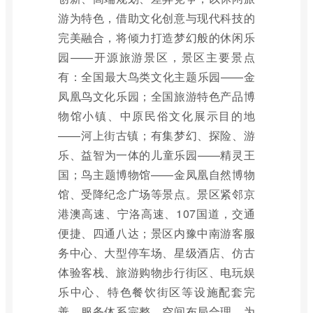
游为特色，借助文化创意与现代科技的
完美融合，将倾力打造梦幻般的休闲乐
园——开源旅游景区，景区主要景点
有：全国最大鸟类文化主题乐园——金
凤凰鸟文化乐园；全国旅游特色产品博
物馆小镇、中原民俗文化展示目的地
——河上街古镇；有集梦幻、探险、游
乐、益智为一体的儿童乐园——精灵王
国；鸟主题博物馆——金凤凰自然博物
馆、受降纪念广场等景点。景区紧邻京
港澳高速、宁洛高速、107国道，交通
便捷、四通八达；景区内豫中南游客服
务中心、大型停车场、星级酒店、仿古
体验客栈、旅游购物步行街区、电玩娱
乐中心、特色餐饮街区等设施配套完
善，服务体系完整，空间布局合理，为