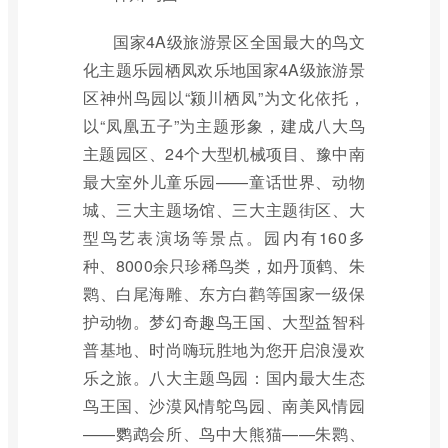
国家4A级旅游景区全国最大的鸟文
化主题乐园栖凤欢乐地国家4A级旅游景
区神州鸟园以“颍川栖凤”为文化依托，
以“凤凰五子”为主题形象，建成八大鸟
主题园区、24个大型机械项目、豫中南
最大室外儿童乐园——童话世界、动物
城、三大主题场馆、三大主题街区、大
型鸟艺表演场等景点。园内有160多
种、8000余只珍稀鸟类，如丹顶鹤、朱
鹮、白尾海雕、东方白鹳等国家一级保
护动物。梦幻奇趣鸟王国、大型益智科
普基地、时尚嗨玩胜地为您开启浪漫欢
乐之旅。八大主题鸟园：国内最大生态
鸟王国、沙漠风情鸵鸟园、南美风情园
——鹦鹉会所、鸟中大熊猫——朱鹮、