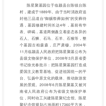
陈星聚墓园位于临颍县台陈镇台陈
村，建成于1889年。由于当时清政府追
封他三品道台“御赐祭葬如例”的安葬待
遇，墓园修建时间长达4年，墓前有华
表、碑碣，墓道两侧矗立着姿态各异的
石人、石狮、石马、石羊、石猴等，整
个墓园古柏森森，庄严肃穆。2004年
11月临颍县人民政府把陈星聚墓公布为
县级文物保护单位，2008年3月原省委
书记徐光春批示：把陈星聚墓园打造成
爱国主义教育基地、促进祖国统一的平
台、弘扬中原文化的载体、推动旅游发
展的景观。2008年6月陈星聚墓又被河
南省人民政府公布为省级文物保护单
位，同时动工兴建陈星聚纪念馆。陈星
聚纪念馆规划占地面积17360平方米，