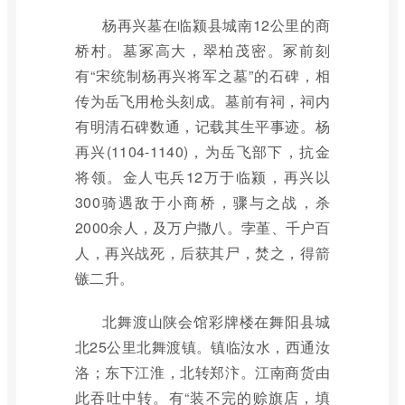
杨再兴墓在临颍县城南12公里的商
桥村。墓冢高大，翠柏茂密。冢前刻
有“宋统制杨再兴将军之墓”的石碑，相
传为岳飞用枪头刻成。墓前有祠，祠内
有明清石碑数通，记载其生平事迹。杨
再兴(1104-1140)，为岳飞部下，抗金
将领。金人屯兵12万于临颍，再兴以
300骑遇敌于小商桥，骤与之战，杀
2000余人，及万户撒八。孛堇、千户百
人，再兴战死，后获其尸，焚之，得箭
镞二升。
北舞渡山陕会馆彩牌楼在舞阳县城
北25公里北舞渡镇。镇临汝水，西通汝
洛；东下江淮，北转郑汴。江南商货由
此吞吐中转。有“装不完的赊旗店，填