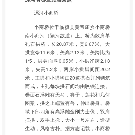
漯河小商桥
小商桥位于临颍县黄帝庙乡小商桥
南小商河（颍河故道）上。桥为敞肩单
孔石拱桥，长20.87米，宽6.67米。大
拱竞夸11.6米，矢高2.13米，矢跨比为
1/5，拱券面厚0.65米，小拱净跨2.13
米，矢高1.2米，两岸小拱脚间距20.2
米，主拱和小拱均由20道拱石并列砌筑
而成，主孔每块拱石间均由咬铁连接。
券面石浮雕有天马，狮子，莲花和几何
图案，拱之上端置有兽，伸出桥身。桥
墩下部四角有高浮雕金刚力士像，双肩
扛拱，双手上托，大小一尺左右，造型
生动，风格古朴。据方志记载，小商桥