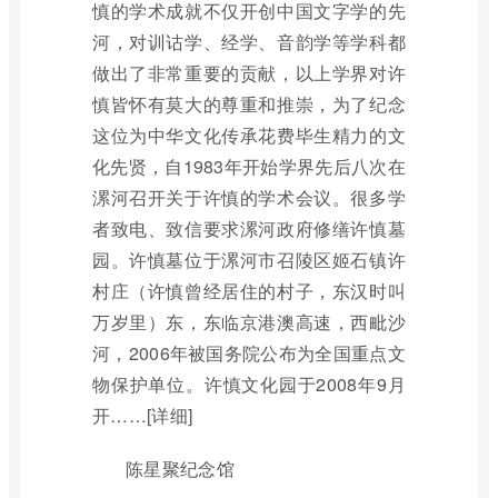
慎的学术成就不仅开创中国文字学的先
河，对训诂学、经学、音韵学等学科都
做出了非常重要的贡献，以上学界对许
慎皆怀有莫大的尊重和推崇，为了纪念
这位为中华文化传承花费毕生精力的文
化先贤，自1983年开始学界先后八次在
漯河召开关于许慎的学术会议。很多学
者致电、致信要求漯河政府修缮许慎墓
园。许慎墓位于漯河市召陵区姬石镇许
村庄（许慎曾经居住的村子，东汉时叫
万岁里）东，东临京港澳高速，西毗沙
河，2006年被国务院公布为全国重点文
物保护单位。许慎文化园于2008年9月
开……[详细]
陈星聚纪念馆