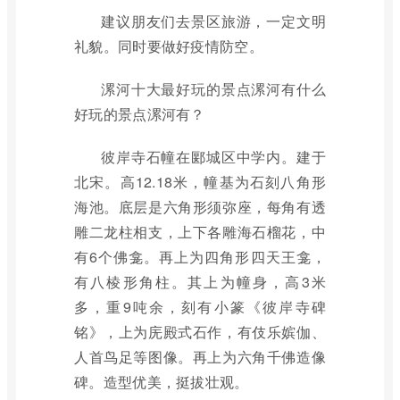
建议朋友们去景区旅游，一定文明
礼貌。同时要做好疫情防空。
漯河十大最好玩的景点漯河有什么
好玩的景点漯河有？
彼岸寺石幢在郾城区中学内。建于
北宋。高12.18米，幢基为石刻八角形
海池。底层是六角形须弥座，每角有透
雕二龙柱相支，上下各雕海石榴花，中
有6个佛龛。再上为四角形四天王龛，
有八棱形角柱。其上为幢身，高3米
多，重9吨余，刻有小篆《彼岸寺碑
铭》，上为庑殿式石作，有伎乐嫔伽、
人首鸟足等图像。再上为六角千佛造像
碑。造型优美，挺拔壮观。