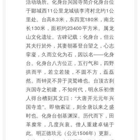
活动场所。化身台兴国寺简介化身台位
于郾城西11公里龙城镇李湾村北约1公
里处。台高8.3米，东四宽180米，南北
长130米，面积约23400平方米。属龙
山文化遗址。古碑记载：化身台，但云
其夫行於外，其妻朝暮登台望之，心志
挛凝，久而立化为石，因以名——化身
台。化身台八方位正，五行气和，四野
拱而平，若立若陵，不圆不方，磊磊
然。而钟灵不异于灵鹫峰也。台顶古刹
兴国寺之初建，不知何代，明永乐初僧
人得台槽刻其文曰：“大唐开元元年兴
国寺造”。即物索证，则全唐以来之盛
时也。化身台创基渊深。历代而下，田
革糜常，几度兴衰。僧人重建卓锡于
此。明正德玖元（公元1506年）更新。