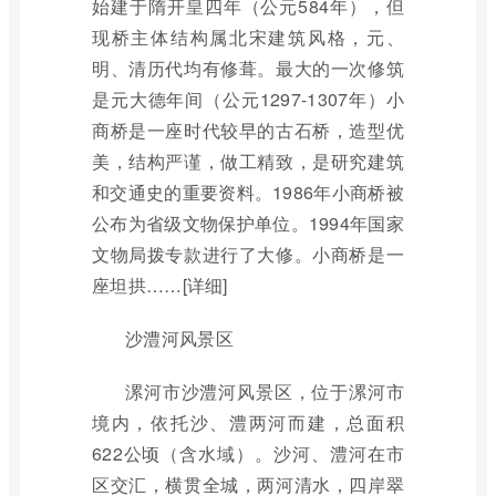
始建于隋开皇四年（公元584年），但
现桥主体结构属北宋建筑风格，元、
明、清历代均有修葺。最大的一次修筑
是元大德年间（公元1297-1307年）小
商桥是一座时代较早的古石桥，造型优
美，结构严谨，做工精致，是研究建筑
和交通史的重要资料。1986年小商桥被
公布为省级文物保护单位。1994年国家
文物局拨专款进行了大修。小商桥是一
座坦拱……[详细]
沙澧河风景区
漯河市沙澧河风景区，位于漯河市
境内，依托沙、澧两河而建，总面积
622公顷（含水域）。沙河、澧河在市
区交汇，横贯全城，两河清水，四岸翠