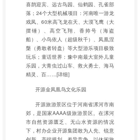
喜鹊迎宾、远古鸟园、仙鹤园、孔雀部
落；24个大型机械项目：河南唯一游龙
戏凤、60米高飞龙在天、大漠飞鹰（大
摆锤）、高空飞翔、香帅号（海盗
船）、小鸟依人（超级秋千）、凤凰涅
槃（勇敢者转盘）等大型游乐项目极致
玩乐；童话世界：豫中南最大室外儿童
乐园，大青虫过山车、救火勇士、海马
精灵、百……[详细]
开源金凤凰鸟文化乐园
开源旅游景区位于河南省漯河市南
郊，是国家AAAA级旅游景区。在漯河
市自然资源匮乏、无山水资源的情况
下，村办企业开源集团敢为人先、锐意
创新、高端规划、差异竞争，以休闲旅