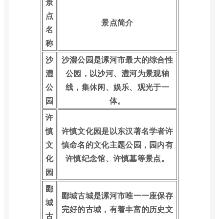
景
点
景点简介
名
称
沙
沙澧公园是漯河市最大的综合性
澧
公园，以沙河、澧河为景观轴
公
线，集休闲、娱乐、观光于一
园
体。
许
慎
许慎文化园是以东汉著名学者许
文
慎命名的文化主题公园，园内有
化
许慎纪念馆、许慎墓等景点。
园
郾
郾城古城是漯河市唯一一座保存
城
完好的古城，有着丰富的历史文
古