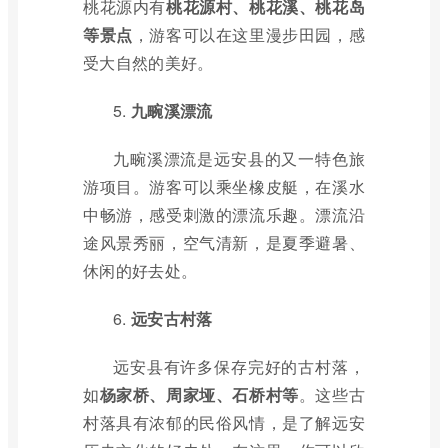
桃花源内有
桃花源村、桃花溪、桃花岛
等景点
，游客可以在这里漫步田园，感
受大自然的美好。
5.
九畹溪漂流
九畹溪漂流是远安县的又一特色旅
游项目。游客可以乘坐橡皮艇，在溪水
中畅游，感受刺激的漂流乐趣。漂流沿
途风景秀丽，空气清新，是夏季避暑、
休闲的好去处。
6.
远安古村落
远安县有许多保存完好的古村落，
如
杨家桥、周家垭、石桥村等
。这些古
村落具有浓郁的民俗风情，是了解远安