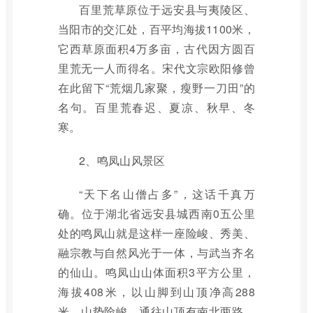
百里荒草原位于远安县与夷陵区、
当阳市的交汇处，百平均海拔1100米，
它西草原面积4万多亩，古代因方圆百
里荒无一人而得名。宋代文宗欧阳修曾
在此留下“荒烟几家聚，瘦野一刀田”的
名句。百里荒春迟、夏凉、秋早、冬
寒。
2、鸣凤山风景区
“天下名山僧占多”，这话千真万
确。位于湖北省远安县城西南0五公里
处的鸣凤山就是这样一座险峻、秀美、
融宗教与自然风光于一体，与武当齐名
的仙山。鸣凤山山体面积3平方公里，
海拔408米，以山脚到山顶净高288
米，山势险峻。通往山顶有南北两路，