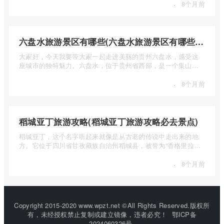
·
8个月前
六盘水旅游景区有哪些(六盘水旅游景区有哪些景点值得去)
大家好，今天我要带大家一起走进美丽的贵州六盘水，感受这
座城市的独特魅力。六盘水，位于贵州省西部，是一个集山水
风光、民 ...
·
8个月前
稻城亚丁旅游攻略(稻城亚丁旅游攻略必去景点)
稻城亚丁，这个名字听起来就像是从古老的传说中走出来的地
方。它位于四川省甘孜藏族自治州稻城县，被誉为“香格里拉的
圣地”， ...
·
8个月前
Copyright 2015-2020 www.wpzt.net ©All Rights Reserved.版权所
有，未经授权禁止复制或建立镜像，违者必究！
鄂ICP备
2024060326号