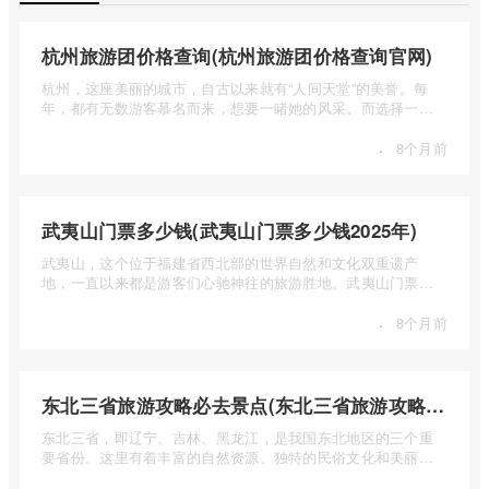
杭州旅游团价格查询(杭州旅游团价格查询官网)
杭州，这座美丽的城市，自古以来就有“人间天堂”的美誉。每
年，都有无数游客慕名而来，想要一睹她的风采。而选择一个
合适的旅 ...
·
8个月前
武夷山门票多少钱(武夷山门票多少钱2025年)
武夷山，这个位于福建省西北部的世界自然和文化双重遗产
地，一直以来都是游客们心驰神往的旅游胜地。武夷山门票多
少钱呢？本 ...
·
8个月前
东北三省旅游攻略必去景点(东北三省旅游攻略必去景点视频介绍)
东北三省，即辽宁、吉林、黑龙江，是我国东北地区的三个重
要省份。这里有着丰富的自然资源、独特的民俗文化和美丽的
自然风光 ...