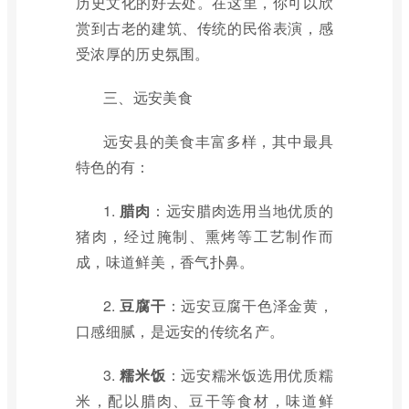
历史文化的好去处。在这里，你可以欣
赏到古老的建筑、传统的民俗表演，感
受浓厚的历史氛围。
三、远安美食
远安县的美食丰富多样，其中最具
特色的有：
1.
腊肉
：远安腊肉选用当地优质的
猪肉，经过腌制、熏烤等工艺制作而
成，味道鲜美，香气扑鼻。
2.
豆腐干
：远安豆腐干色泽金黄，
口感细腻，是远安的传统名产。
3.
糯米饭
：远安糯米饭选用优质糯
米，配以腊肉、豆干等食材，味道鲜