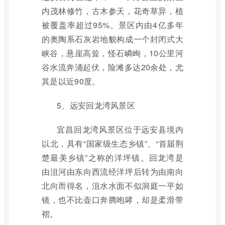
内茂林修竹，古木参天，花奇草异，植
被覆盖率超过95%。景区内由4亿多年
的奥陶系石灰岩地貌构成一个封闭式大
峡谷，悬崖高耸，怪石嶙峋，10公里河
谷水流奔涌起伏，险滩多达20余处，尤
其是以近90度。
5、远安回龙湾风景区
宜昌回龙湾风景区位于远安县境内
以北，具有“国家级生态乡镇”、“首届荆
楚最美乡镇”之称的洋坪镇。回龙湾是
由沮河由东向西流经洋坪后转为由南向
北向而得名，沮水水面不似洞庭一平如
镜，也不比壶口奔腾咆哮，却是柔滑带
褶。