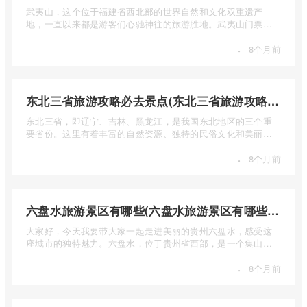
武夷山，这个位于福建省西北部的世界自然和文化双重遗产
地，一直以来都是游客们心驰神往的旅游胜地。武夷山门票多
少钱呢？本 ...
·
8个月前
东北三省旅游攻略必去景点(东北三省旅游攻略必去景点视频介绍)
东北三省，即辽宁、吉林、黑龙江，是我国东北地区的三个重
要省份。这里有着丰富的自然资源、独特的民俗文化和美丽的
自然风光 ...
·
8个月前
六盘水旅游景区有哪些(六盘水旅游景区有哪些景点值得去)
大家好，今天我要带大家一起走进美丽的贵州六盘水，感受这
座城市的独特魅力。六盘水，位于贵州省西部，是一个集山水
风光、民 ...
·
8个月前