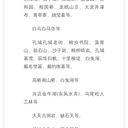
和园、相国桥、龙眠山庄、大龙井瀑
布、黄草寨、姚莹墓等。
白马白马寺等
孔城孔城老街、桐乡书院、藻青
山、箱石山、沙子岗、桐梓晴岚、孔城
暮雪、荻埠归帆、十里柳堤、白兔湖、
戴名世墓、戴钧衡墓等。
高桥南山桥、白兔湖等
兴店金牛湖(东风水库)、马尾松人
工林等
大关古洞岩、硖石关等。