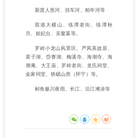
新渡人形河、挂车河、柏年河等
双港大横山、练潭老街、练潭秋
月、妲妃台、吴鳌墓等。
罗岭小龙山风景区、严凤英故居、
菜子湖、岱赛湖、梅溪寺、海潮寺、海
潮庵、大王庙、罗岭老街、龙氏祠堂、
金家祠堂、铁砚山房（怀宁）等。
鲟鱼枞川夜雨、长江、沿江滩涂等