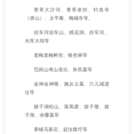
青草大沙河、青草老街、钓鱼寺
（潜山）、太平庵、梅城寺等。
挂车河挂车山、桃花洞、挂车河、
水库大坝等
老梅老梅树街、银杏林等
范岗山考山老尖、朱邑墓等
金神金神墩、施从云墓、六儿城遗
址等
嬉子湖松山、落凤窝、嬉子墩、嬉
子湖、余珊墓等
香铺马家宕、赵汝墩圩等