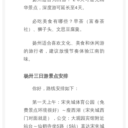
华景点，深度游可延长至4天。
必吃美食有哪些？早茶（富春茶
社）、狮子头、文思豆腐羹。
扬州适合喜欢文化、美食和休闲游
的旅行者，建议放慢节奏体验江南韵
味。
杨卅三日游景点安排
你好，路线安排如下：
第一天上午：宋夹城体育公园（免
费景点环境很好）～瘦西湖（宋夹城西
门对面就是），公交：大观园宾馆附近
站台～仙鹤寺坐5路（5站）直达宋夹城