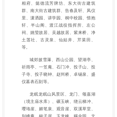
相府、懿德流芳牌坊、东大街古建筑
群、南大街古建筑群、告春及轩、凤仪
里、潇洒园、讲学园、桐中校园、惜抱
轩、半山阁、渡江战役指挥所、左公
祠、姚莹故居、吴越故居、紫来桥、净
土莲社、古灵泉、仙姑井、芹菜田、
等。
城郊披雪瀑、西山公园、望湖亭、
祈雨亭、一笠庵、石门冲、投子山、投
子寺、投子晓钟、赵州桥、卓锡泉、盛
仪墓表石刻等。
龙眠龙眠山风景区、龙门、颂嘉湖
（境主庙水库）、碾玉峡、绕云梯冲、
璎珞崖、媚笔泉、观音崖、双溪草堂、
别峰庵、椒子崖、玉龙峡、赐金园、文