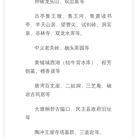
卅铺龙头山、双忠墓等
吕亭鲁王墩、鲁王河、鲁肃读书
亭、半天山居、望曹尖、试剑岭、洞宾
泉、谷林寺、双龙水库等。
中义老关岭、杨头茶园等
黄铺城西湖（牯牛背水库）、程芳
朝墓、檀香崖等
唐湾百丈崖、二姑洞、三芝庵、椒
岩古民居等
大塘桐舒古隘口、民主县政府旧址
等
陶冲王屋寺塔墓群、三道岩等。