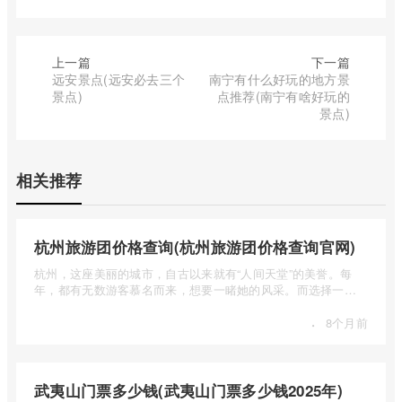
上一篇
下一篇
远安景点(远安必去三个
南宁有什么好玩的地方景
景点)
点推荐(南宁有啥好玩的
景点)
相关推荐
杭州旅游团价格查询(杭州旅游团价格查询官网)
杭州，这座美丽的城市，自古以来就有“人间天堂”的美誉。每
年，都有无数游客慕名而来，想要一睹她的风采。而选择一个
合适的旅 ...
·
8个月前
武夷山门票多少钱(武夷山门票多少钱2025年)