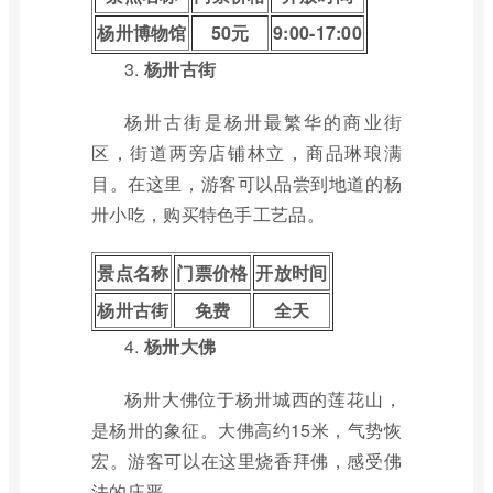
杨卅博物馆
50元
9:00-17:00
3.
杨卅古街
杨卅古街是杨卅最繁华的商业街
区，街道两旁店铺林立，商品琳琅满
目。在这里，游客可以品尝到地道的杨
卅小吃，购买特色手工艺品。
景点名称
门票价格
开放时间
杨卅古街
免费
全天
4.
杨卅大佛
杨卅大佛位于杨卅城西的莲花山，
是杨卅的象征。大佛高约15米，气势恢
宏。游客可以在这里烧香拜佛，感受佛
法的庄严。