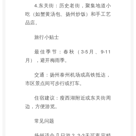
4.东关街：历史老街，聚集地道小
吃（如蟹黄汤包、扬州炒饭）和手工艺
品店。
旅行小贴士
最佳季节：春秋（3-5月、9-11
月），避开梅雨季。
交通：扬州泰州机场或高铁抵达，
市区景点间可步行或打车。
住宿建议：瘦西湖附近或东关街周
边，方便游览。
常见问题
扬州适合几日游？ 2-3天可逛完精