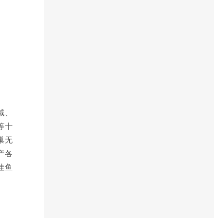
域、
等十
巢无
产各
娃鱼