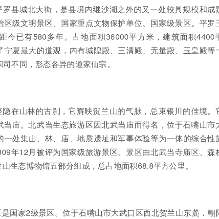
平罗县城北大街，是县境内继沙湖之外的又一处较具规模和成
治区级文明景区、国家重点文物保护单位、国家级景区。平罗
今已有580多年。占地面积36000平方米，建筑面积4400
了宁夏最大的道观，内有城隍殿、三清殿、无量殿、玉皇殿等
职司不同，形态各异的道家仙宗。
座隐在山林的古刹，它辉映贺兰山的气脉，总束银川的佳境。
武当庙。北武当生态旅游区因北武当庙而得名，位于石嘴山市
的一处集山、林、庙、地质遗址和军事体验等为一体的综合性
009年12月被评为国家级旅游景区。景区由北武当寺庙区、森
山生态博物馆五部分组成，总占地面积68.8平方公里。
区是国家2级景区。位于石嘴山市大武口区西北贺兰山东麓，朝