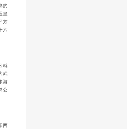
熟的
玉皇
平方
十六
它就
大武
旅游
林公
阳西