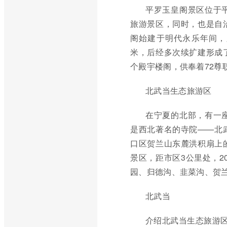
平罗玉皇阁景区位于
旅游景区，同时，也是自
阁始建于明代永乐年间，距
米，后经多次续扩建形成
个殿宇楼阁，供奉着72尊
北武当生态旅游区
在宁夏的北部，有一
是西北著名的寺院——北
口区贺兰山东麓洪积扇上
景区，距市区3公里处，2
园、归德沟、韭菜沟、贺兰
北武当
介绍北武当生态旅游