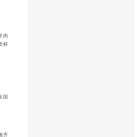
羊肉
质鲜
东国
施齐