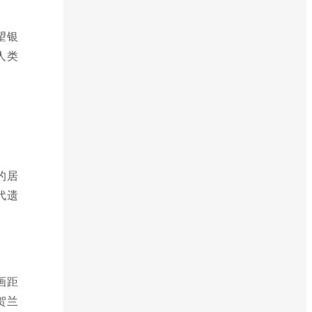
望银
人类
的居
代遗
画距
贺兰