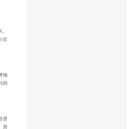
区。
分壮
博物
到回
游景
、滑