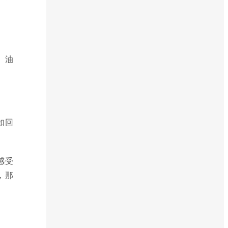
、油
如回
感受
，那