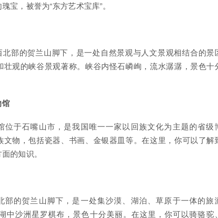
瑰宝，被誉为“东方艺术宝库”。
西北部的贺兰山脚下，是一处自然景观与人文景观相结合的景
和壮观的峡谷景观著称。峡谷内怪石嶙峋，流水潺潺，景色十
物馆
馆位于石嘴山市，是我国唯一一家以回族文化为主题的省级
族文物，包括瓷器、书画、金银器皿等。在这里，你可以了解
方面的知识。
北部的贺兰山脚下，是一处集沙漠、湖泊、草原于一体的旅
湖中沙洲星罗棋布，景色十分美丽。在这里，你可以骑骆驼