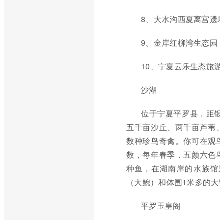
8、大水沟西夏离宫遗
9、金岸红柳湾生态园
10、宁夏云乐生态旅
沙湖
位于宁夏平罗县，距银
五千亩沙丘、两千亩芦苇
数种珍鸟奇禽。你可在观
数，每年春季，五颜六色
种鱼，在湖南岸的水族馆
（大鲵）和体围1米多的大
平罗玉皇阁