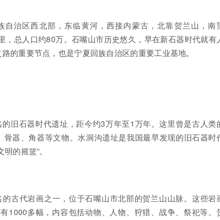
族自治区西北部，东临黄河，西接内蒙古，北靠贺兰山，南
公里，总人口约80万。石嘴山市历史悠久，早在新石器时代就有
之路的重要节点，也是宁夏回族自治区的重要工业基地。
名的旧石器时代遗址，距今约3万年至1万年。这里曾是古人类
、骨器、角器等文物。水洞沟遗址是我国最早发现的旧石器时
文明的摇篮”。
名的古代岩画之一，位于石嘴山市北部的贺兰山山脉。这些岩
年，共有1000多幅，内容包括动物、人物、狩猎、战争、祭祀等。