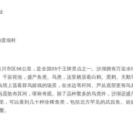
址
游度假村
川市区56公里，是全国35个王牌景点之一。沙湖拥有万亩水
、千亩荷池，盛产鱼类、鸟类，这里栖居着白鹤、黑鹤、天鹅
鸟塔上遥看群鸟嬉戏的场景，在水边苇杆间、芦丛底部更有鸟
鸟蛋散布其间，堪称奇观。除了品种繁多的鸟类外，沙湖还盛
里，可以看到几十种珍稀鱼类，包括北方罕见的武昌鱼、娃
鳖。