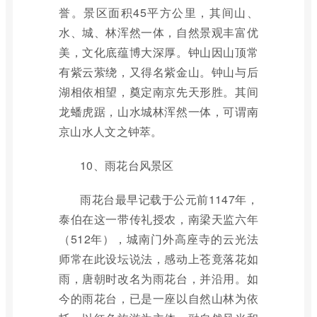
誉。景区面积45平方公里，其间山、
水、城、林浑然一体，自然景观丰富优
美，文化底蕴博大深厚。钟山因山顶常
有紫云萦绕，又得名紫金山。钟山与后
湖相依相望，奠定南京先天形胜。其间
龙蟠虎踞，山水城林浑然一体，可谓南
京山水人文之钟萃。
10、雨花台风景区
雨花台最早记载于公元前1147年，
泰伯在这一带传礼授农，南梁天监六年
（512年），城南门外高座寺的云光法
师常在此设坛说法，感动上苍竟落花如
雨，唐朝时改名为雨花台，并沿用。如
今的雨花台，已是一座以自然山林为依