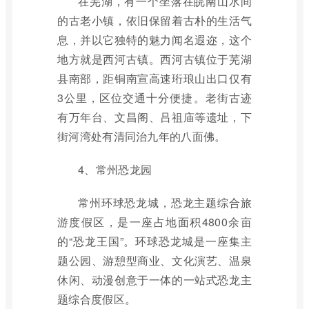
在芜湖，有一个坐落在皖南山水间
的古老小镇，依旧保留着古朴的生活气
息，并以它独特的魅力闻名遐迩，这个
地方就是西河古镇。西河古镇位于芜湖
县南部，距铜南宣高速珩琅山出口仅有
3公里，区位交通十分便捷。老街古迹
有万年台、文昌阁、吕祖庙等遗址，下
街河湾处有清同治九年的八面佛。
4、常州恐龙园
常州环球恐龙城，恐龙主题综合旅
游度假区，是一座占地面积4800余亩
的“恐龙王国”。环球恐龙城是一座集主
题公园、游憩型商业、文化演艺、温泉
休闲、动漫创意于一体的一站式恐龙主
题综合度假区。