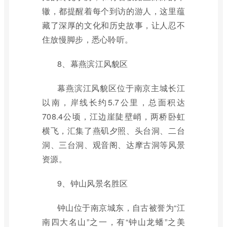
辙，都提醒着每个到访的游人，这里蕴
藏了深厚的文化和历史故事，让人忍不
住放慢脚步，悉心聆听。
8、幕燕滨江风貌区
幕燕滨江风貌区位于南京主城长江
以南，岸线长约5.7公里，总面积达
708.4公顷，江边崖陡壁峭，两桥卧虹
横飞，汇集了燕矶夕照、头台洞、二台
洞、三台洞、观音阁、达摩古洞等风景
资源。
9、钟山风景名胜区
钟山位于南京城东，自古被誉为“江
南四大名山”之一，有“钟山龙蟠”之美