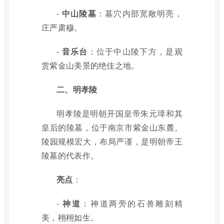
-
中山陵墓
：墓穴内部宽敞明亮，
庄严肃穆。
-
音乐台
：位于中山陵下方，是观
赏紫金山美景的绝佳之地。
二、明孝陵
明孝陵是明朝开国皇帝朱元璋和其
皇后的陵墓，位于南京市紫金山东麓。
陵园规模宏大，布局严谨，是明朝帝王
陵墓的代表作。
亮点
：
-
神道
：神道两旁的石兽雕刻精
美，栩栩如生。