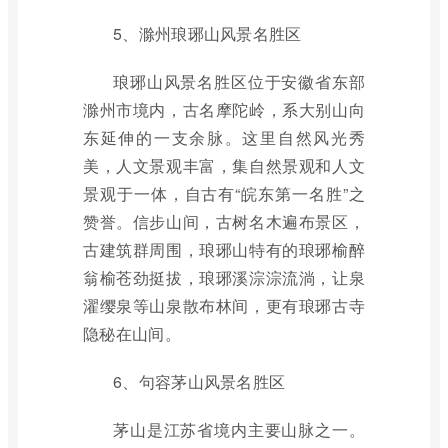
5、滁州琅琊山风景名胜区
琅琊山风景名胜区位于安徽省东部
滁州市境内，古名摩陀岭，系大别山向
东延伸的一支余脉。这里自然风光秀
美，人文景观丰富，集自然景观和人文
景观于一体，自古有“皖东第一名胜”之
赞誉。信步山间，古树名木遍布景区，
古建筑群周围，琅琊山特有的琅琊榆醉
翁榆苍劲挺拔，琅琊溪淙淙流淌，让泉
濯缨泉等山泉散布林间，更有琅琊古寺
隐秘在山间。
6、句容茅山风景名胜区
茅山是江苏省境内主要山脉之一。