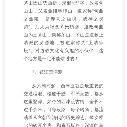
茅山因山势曲折，形似“已”字，故名句
曲山，又名金陵地肺山，道家称“句曲
之金陵，是养真之福境，成神之灵
墟”。后人为纪念茅氏功德，遂改句曲
山为三茅山，简称茅山。茅山是道教上
清派的发源地，被道家称为“上清宗
坛”。对道教文化有兴趣的小伙伴，这
个地方是一定不能错过的！
7、镇江西津渡
从六朝时起，西津渡就是最重要的
交通咽喉。楼船千艘，军民无数，都从
这里登岸。如今的西津渡古街，全长不
过千余米，可每段路、每个转角，都流
淌着从六朝至清代的历史踪迹。鳞次栉
比的砖瓦小房，和青石板路上深深的车