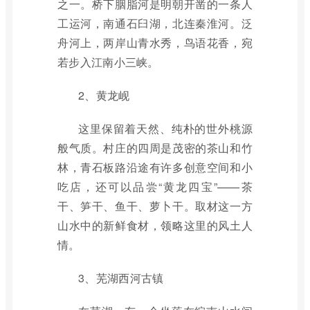
之一。桥下胭脂河是明朝开凿的一条人
工运河，南通石臼湖，北连秦淮河。泛
舟河上，两岸山青水秀，鸟语花香，宛
若步入江南小三峡。
2、黄龙岘
这里保留着天然、纯朴的世外桃源
般气质。村庄的四周是茂密的茶山和竹
林，青石板路沿途有许多创意空间和小
吃店，还可以品尝“黄龙四宝”——茶
干、笋干、鱼干、萝卜干。取材这一方
山水中的新鲜食材，领略这里的风土人
情。
3、芜湖西河古镇