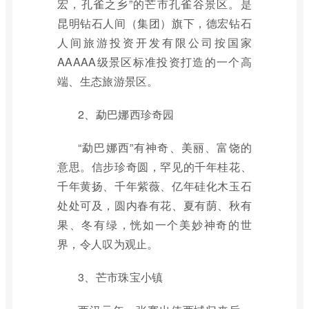
宏，孔雀之乡”的芒市孔雀谷景区。是
昆明钻石人间（集团）旗下，德宏钻石
人间旅游投资开发有限公司按国家
AAAAA级景区标准投资打造的一个高
端、生态旅游景区。
2、勐巴娜西珍奇园
“勐巴娜西”有神奇、美丽、富饶的
意思。信步珍奇圆，罕见的千年桂花、
千年黄扬、千年紫薇、亿年硅化木玉石
处处可及，圆内春有花、夏有荫、秋有
果、冬有绿，恍如一个美妙神奇的世
界，令人叹为观止。
3、芒市珠宝小镇