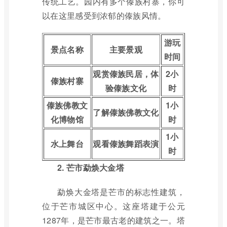
传统工艺。园内有多个傣族村寨，你可
以在这里感受到浓郁的傣族风情。
游玩
景点名称
主要景观
时间
观赏傣族民居，体
2小
傣族村寨
验傣族文化
时
傣族佛教文
1小
了解傣族佛教文化
化博物馆
时
1小
水上舞台
观看傣族舞蹈表演
时
2. 芒市勐焕大金塔
勐焕大金塔是芒市的标志性建筑，
位于芒市城区中心。这座塔建于公元
1287年，是芒市最古老的建筑之一。塔