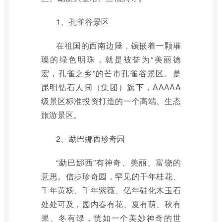
1、孔雀谷景区
在祖国的西南边陲，镶嵌着一颗璀
璨的绿色明珠，就是被誉为“美丽德
宏，孔雀之乡”的芒市孔雀谷景区。是
昆明钻石人间（集团）旗下，AAAAA
级景区标准投资打造的一个高端、生态
旅游景区。
2、勐巴娜西珍奇园
“勐巴娜西”有神奇、美丽、富饶的
意思。信步珍奇园，罕见的千年桂花、
千年黄杨、千年紫薇、亿年硅化木玉石
处处可及，园内春有花、夏有荫、秋有
果、冬有绿，恍如一个美妙神奇的世