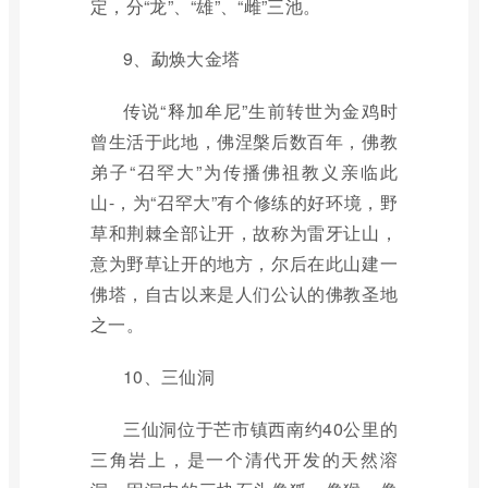
定，分“龙”、“雄”、“雌”三池。
9、勐焕大金塔
传说“释加牟尼”生前转世为金鸡时
曾生活于此地，佛涅槃后数百年，佛教
弟子“召罕大”为传播佛祖教义亲临此
山-，为“召罕大”有个修练的好环境，野
草和荆棘全部让开，故称为雷牙让山，
意为野草让开的地方，尔后在此山建一
佛塔，自古以来是人们公认的佛教圣地
之一。
10、三仙洞
三仙洞位于芒市镇西南约40公里的
三角岩上，是一个清代开发的天然溶