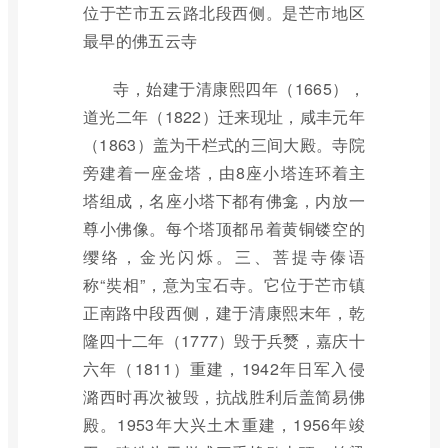
位于芒市五云路北段西侧。是芒市地区
最早的佛五云寺
寺，始建于清康熙四年（1665），
道光二年（1822）迁来现址，咸丰元年
（1863）盖为干栏式的三间大殿。寺院
旁建着一座金塔，由8座小塔连环着主
塔组成，名座小塔下都有佛龛，内放一
尊小佛像。每个塔顶都吊着黄铜镂空的
缨络，金光闪烁。三、菩提寺傣语
称“奘相”，意为宝石寺。它位于芒市镇
正南路中段西侧，建于清康熙末年，乾
隆四十二年（1777）毁于兵燹，嘉庆十
六年（1811）重建，1942年日军入侵
潞西时再次被毁，抗战胜利后盖简易佛
殿。1953年大兴土木重建，1956年竣