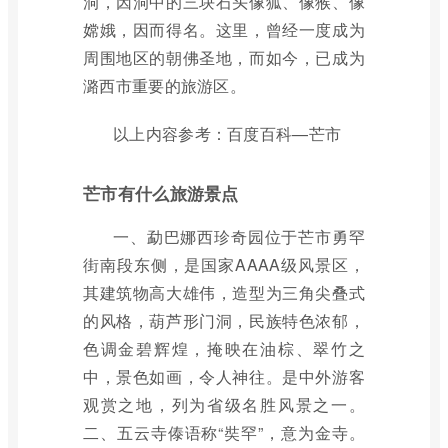
洞，因洞中的三块石头像狐、像猴、像
嫦娥，因而得名。这里，曾经一度成为
周围地区的朝佛圣地，而如今，已成为
潞西市重要的旅游区。
以上内容参考：百度百科—芒市
芒市有什么旅游景点
一、勐巴娜西珍奇园位于芒市勇罕
街南段东侧，是国家AAAA级风景区，
其建筑物高大雄伟，造型为三角尖叠式
的风格，葫芦形门洞，民族特色浓郁，
色调金碧辉煌，掩映在油棕、翠竹之
中，景色如画，令人神往。是中外游客
观赏之地，列为省级名胜风景之一。
二、五云寺傣语称“奘罕”，意为金寺。