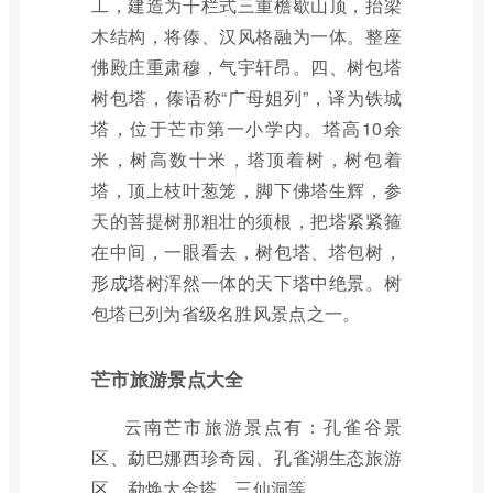
工，建造为干栏式三重檐歇山顶，抬梁
木结构，将傣、汉风格融为一体。整座
佛殿庄重肃穆，气宇轩昂。四、树包塔
树包塔，傣语称“广母姐列”，译为铁城
塔，位于芒市第一小学内。塔高10余
米，树高数十米，塔顶着树，树包着
塔，顶上枝叶葱笼，脚下佛塔生辉，参
天的菩提树那粗壮的须根，把塔紧紧箍
在中间，一眼看去，树包塔、塔包树，
形成塔树浑然一体的天下塔中绝景。树
包塔已列为省级名胜风景点之一。
芒市旅游景点大全
云南芒市旅游景点有：孔雀谷景
区、勐巴娜西珍奇园、孔雀湖生态旅游
区、勐焕大金塔、三仙洞等。