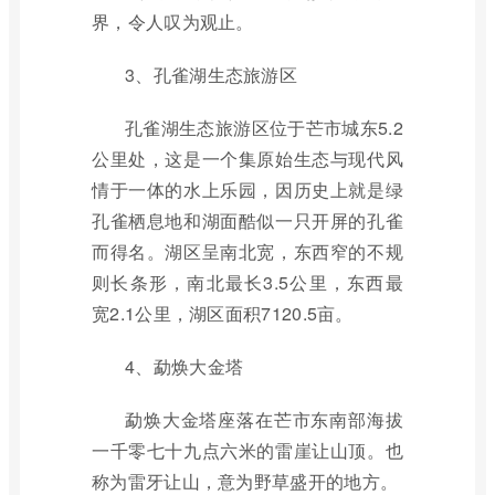
界，令人叹为观止。
3、孔雀湖生态旅游区
孔雀湖生态旅游区位于芒市城东5.2
公里处，这是一个集原始生态与现代风
情于一体的水上乐园，因历史上就是绿
孔雀栖息地和湖面酷似一只开屏的孔雀
而得名。湖区呈南北宽，东西窄的不规
则长条形，南北最长3.5公里，东西最
宽2.1公里，湖区面积7120.5亩。
4、勐焕大金塔
勐焕大金塔座落在芒市东南部海拔
一千零七十九点六米的雷崖让山顶。也
称为雷牙让山，意为野草盛开的地方。