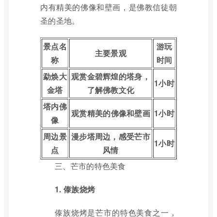
内有精美的佛像和壁画，是佛教信徒朝
圣的圣地。
景点名
游玩
主要景观
称
时间
勐焕大
观赏金碧辉煌的塔身，
1小时
金塔
了解佛教文化
塔内佛
观赏精美的佛像和壁画
1小时
像
周边景
漫步塔周边，感受芒市
1小时
点
风情
三、芒市的特色美食
1. 傣族烧烤
傣族烧烤是芒市的特色美食之一，