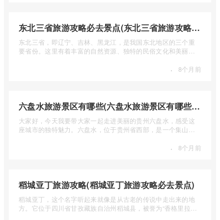
东北三省旅游攻略必去景点(东北三省旅游攻略必去景点视频介绍)
东北三省，即辽宁、吉林、黑龙江，是我国东北地区的三个重
要省份。这里有着丰富的自然资源、独特的民俗文化和美丽的
自然风光 ...
·
8个月前
六盘水旅游景区有哪些(六盘水旅游景区有哪些景点值得去)
大家好，今天我要带大家一起走进美丽的贵州六盘水，感受这
座城市的独特魅力。六盘水，位于贵州省西部，是一个集山水
风光、民 ...
·
8个月前
稻城亚丁旅游攻略(稻城亚丁旅游攻略必去景点)
稻城亚丁，这个名字听起来就像是从古老的传说中走出来的地
方。它位于四川省甘孜藏族自治州稻城县，被誉为“香格里拉的
圣地”， ...