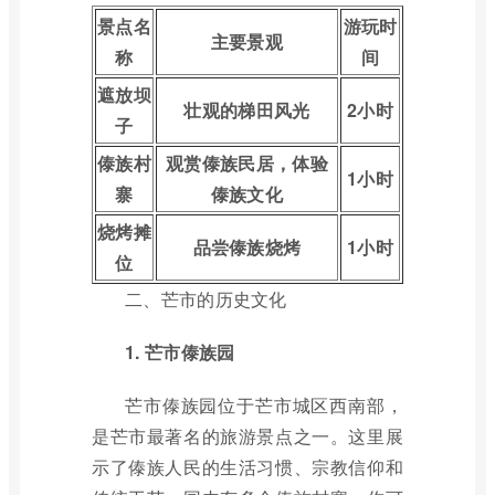
景点名
游玩时
主要景观
称
间
遮放坝
壮观的梯田风光
2小时
子
傣族村
观赏傣族民居，体验
1小时
寨
傣族文化
烧烤摊
品尝傣族烧烤
1小时
位
二、芒市的历史文化
1. 芒市傣族园
芒市傣族园位于芒市城区西南部，
是芒市最著名的旅游景点之一。这里展
示了傣族人民的生活习惯、宗教信仰和