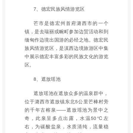
7、德宏民族风情游览区
芒市是德宏州首府潞西市的一个
镇，是去瑞丽或畹町参加边贸活动和到
缅甸作边境出国游的必经之地。德宏民
族风情游览区，是滇西边境旅游区中集
中展示德宏丰富多彩的民族文化的游览
区。
8、遮放瑶池
遮放瑶池在遮放众多的温泉群中，
位于潞西市遮放镇东北5公里芒棒村旁
的千年古榕泉——遮放瑶池为景中之
奇，此泉呈多点出露，水温50℃左
右，为碳酸盐泉，水质清纯，流量稳