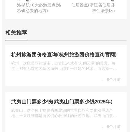
洛杉矶10大必游景点(洛
仙居景点(浙江省仙居县
杉矶必去的地方)
神仙居景区)
相关推荐
杭州旅游团价格查询(杭州旅游团价格查询官网)
杭州，这座美丽的城市，自古以来就有“人间天堂”的美誉。每
年，都有无数游客慕名而来，想要一睹她的风采。而选择一个
合适的旅 ...
·
8个月前
武夷山门票多少钱(武夷山门票多少钱2025年)
武夷山，这个位于福建省西北部的世界自然和文化双重遗产
地，一直以来都是游客们心驰神往的旅游胜地。武夷山门票多
少钱呢？本 ...
·
8个月前