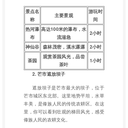
景点名
游玩时
主要景观
称
间
热河瀑
高达100米的瀑布，水
2小时
布
流湍急
神仙谷
森林茂密，溪水潺潺
2小时
观赏茶园风光，品尝
茶园
1小时
茶叶
2. 芒市遮放坝子
遮放坝子是芒市最大的坝子，位于
芒市城区东北部。这里地势平坦，水草
丰美，是傣族人民的传统农耕区。在这
里，你可以看到壮观的梯田风光，感受
傣族人民的农耕文化。