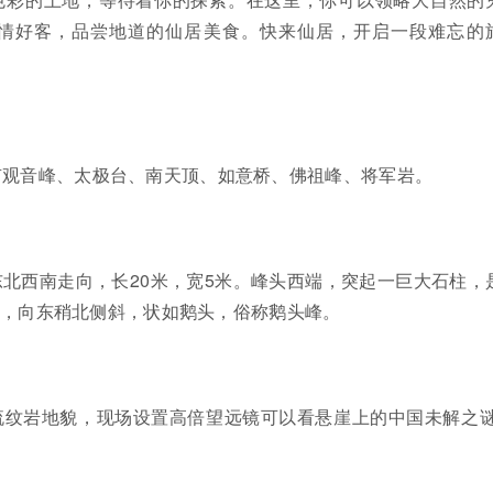
情好客，品尝地道的仙居美食。快来仙居，开启一段难忘的
有观音峰、太极台、南天顶、如意桥、佛祖峰、将军岩。
北西南走向，长20米，宽5米。峰头西端，突起一巨大石柱，
米，向东稍北侧斜，状如鹅头，俗称鹅头峰。
流纹岩地貌，现场设置高倍望远镜可以看悬崖上的中国未解之谜