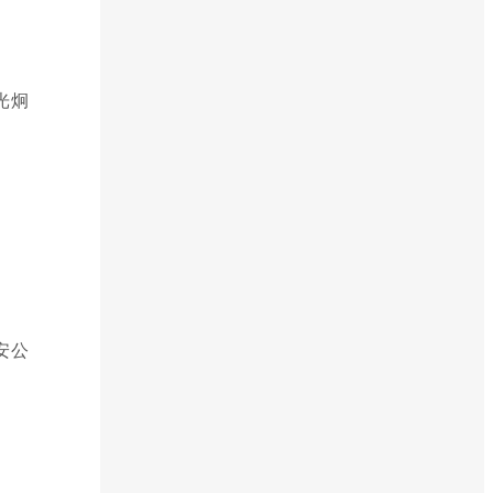
光炯
安公