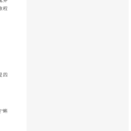
旅程
是四
“蝌