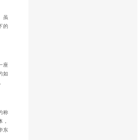
。虽
下的
一座
的如
。
的称
体，
华东