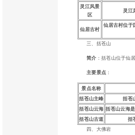
灵江风景
灵江
区
仙居古村位于
仙居古村
三、括苍山
简介
：括苍山位于仙居
主要景点
：
景点名称
括苍山主峰
括苍
括苍山云海
括苍山云海
括苍山古道
括
四、大佛岩