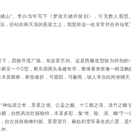
天姥山”。李白当年写下《梦游天姥吟留别》，引无数人遐想
说法，但站在南天顶的悬崖之上，我觉得这一处非常符合诗仙笔
塔下，西接升莲广场，东连茶艺街。这是西栅造型较为特别的
座桥呈一个C型，桥东西两头各建有亭，整体看来很像一柄流畅
座木质廊桥，桥形曲折，可遮阳，可蔽雨，镇人常在此闲坐聊天
“神仙居之奇，景星之雄、公盂之巍、十三都之清、淡竹之幽”
横，自然风光壮丽独特，丰富多彩，集“奇、险、清、幽”于一
地，自古就有南峰钓铤、景星望月、麻姑积雪等著名的八景，是
名胜。