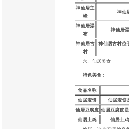
神仙居主
神仙
峰
神仙居瀑
神仙居瀑
布
神仙居古
神仙居古村位
村
六、仙居美食
特色美食
：
食品名称
仙居麦饼
仙居麦饼
仙居豆腐皮
仙居豆腐皮
仙居土鸡
仙居土
仙居，这片充满神奇