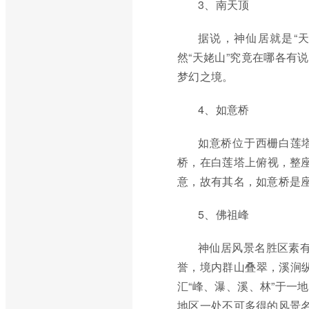
3、南天顶
据说，神仙居就是“
然“天姥山”究竟在哪各有
梦幻之境。
4、如意桥
如意桥位于西栅白莲
桥，在白莲塔上俯视，整
意，故有其名，如意桥是
5、佛祖峰
神仙居风景名胜区素有
誉，境内群山叠翠，溪涧纵
汇“峰、瀑、溪、林”于一
地区一处不可多得的风景