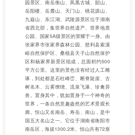
园景区、南岳衡山、凤凰古城、韶山、
岳阳楼、岳麓山、天门山、桃花源山、
九嶷山、东江湖。武陵源景区位于湖南
省西北部，集世界自然遗产、世界地质
公园、国家5A级景区的荣耀于一身。由
张家界市张家界森林公园、慈利县索溪
峪自然保护区、桑植县天子山自然保护
区和杨家界新景区组成，总面积约500
平方公里。这里的景色没有经过人工雕
琢，到处都是石柱峰峦、断脊陡崖、古
树名木、云雾缭绕、流泉飞瀑、珍禽异
兽。置身其中，犹如置身于一个神奇的
世界，一条自然意趣盎然的艺术景观长
廊。恒山又名南岳、寿岳、南山，是中
国五大名山之一。它位于湖南省衡阳市
南岳区，海拔1300.2米。恒山共有72座