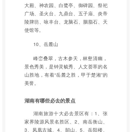
大殿、神农园、白鹭亭、御碑园、祭祀
广场、圣火台、九鼎台、五子庙、炎帝
陵牌坊、咏丰台、龙脑石、胭脂石、天
使馆等。
10、岳麓山
峰峦叠翠，古木参天，林壑清幽，
景色秀美，是钟灵毓秀、人文荟萃的名
山胜地，有着“岳麓之胜，甲于楚湘”的
美誉。
湖南有哪些必去的景点
湖南旅游十大必去景区有：1、张
家界陵源风景名胜区、2、南岳衡山、
3、凤凰古城、4、韶山、5、岳阳楼、