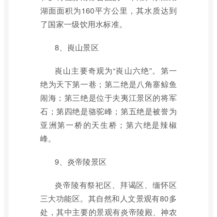
湖面面积为160平方公里，其水质达到
了国家一级饮用水标准。
8、崀山景区
崀山主要奇观为“崀山六绝”。第一
绝为天下第一巷；第二绝是八角寨鲸鱼
闹海；第三绝是位于夫夷江景区的将军
石；第四绝是骆驼峰；第五绝是被誉为
亚洲第一桥的天生桥；第六绝是辣椒
峰。
9、炎帝陵景区
炎帝陵有祭祀区、拜谒区、缅怀区
三大功能区。其自然和人文景观有80多
处，其中主要的景观有炎帝陵殿、神农