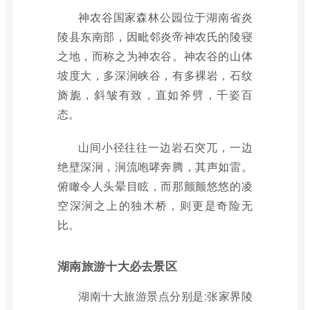
神农谷国家森林公园位于湖南省炎
陵县东南部，因毗邻炎帝神农氏的陵寝
之地，而称之为神农谷。神农谷的山体
坡度大，多深涧峡谷，有多裸岩，石纹
旖旎，斜皱有致，直如斧劈，千姿百
态。
山间小径往往一边岩石突兀，一边
绝壁深涧，涧流咆哮奔腾，其声如雷。
俯瞰令人头晕目眩，而那颤颤悠悠的凌
空深涧之上的独木桥，则更是奇险无
比。
湖南旅游十大必去景区
湖南十大旅游景点分别是:张家界陵