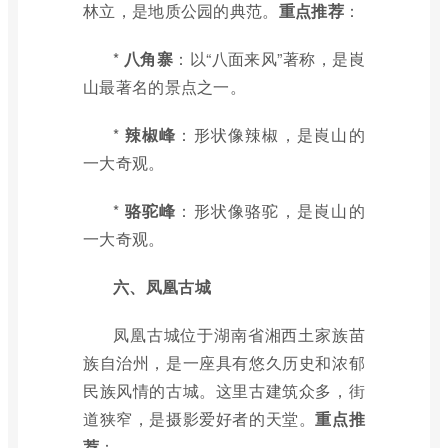
林立，是地质公园的典范。
重点推荐
：
*
八角寨
：以“八面来风”著称，是崀
山最著名的景点之一。
*
辣椒峰
：形状像辣椒，是崀山的
一大奇观。
*
骆驼峰
：形状像骆驼，是崀山的
一大奇观。
六、凤凰古城
凤凰古城位于湖南省湘西土家族苗
族自治州，是一座具有悠久历史和浓郁
民族风情的古城。这里古建筑众多，街
道狭窄，是摄影爱好者的天堂。
重点推
荐
：