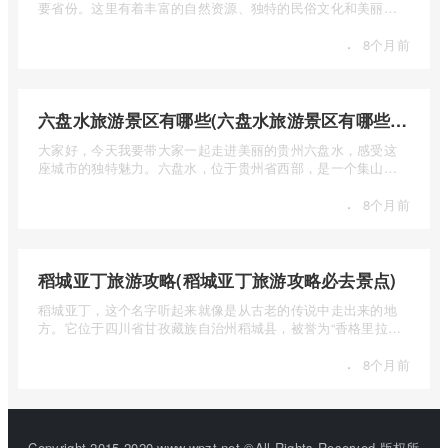
要省份。这里有着丰富的自然资源、独特的民俗文化和美丽的
自然风光 ...
·
8个月前
六盘水旅游景区有哪些(六盘水旅游景区有哪些景点值得去)
大家好，今天我要带大家一起走进美丽的贵州六盘水，感受这
座城市的独特魅力。六盘水，位于贵州省西部，是一个集山水
风光、民 ...
·
8个月前
稻城亚丁旅游攻略(稻城亚丁旅游攻略必去景点)
稻城亚丁，这个名字听起来就像是从古老的传说中走出来的地
方。它位于四川省甘孜藏族自治州稻城县，被誉为“香格里拉的
圣地”， ...
·
8个月前
Copyright 2015-2020 www.wpzt.net ©All Rights Reserved.版权所