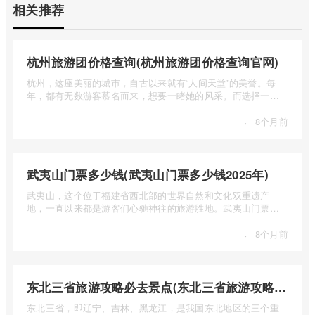
相关推荐
杭州旅游团价格查询(杭州旅游团价格查询官网)
杭州，这座美丽的城市，自古以来就有“人间天堂”的美誉。每
年，都有无数游客慕名而来，想要一睹她的风采。而选择一个
合适的旅 ...
·
8个月前
武夷山门票多少钱(武夷山门票多少钱2025年)
武夷山，这个位于福建省西北部的世界自然和文化双重遗产
地，一直以来都是游客们心驰神往的旅游胜地。武夷山门票多
少钱呢？本 ...
·
8个月前
东北三省旅游攻略必去景点(东北三省旅游攻略必去景点视频介绍)
东北三省，即辽宁、吉林、黑龙江，是我国东北地区的三个重