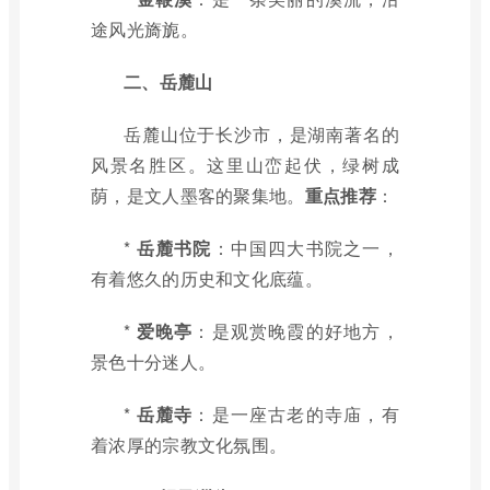
途风光旖旎。
二、岳麓山
岳麓山位于长沙市，是湖南著名的
风景名胜区。这里山峦起伏，绿树成
荫，是文人墨客的聚集地。
重点推荐
：
*
岳麓书院
：中国四大书院之一，
有着悠久的历史和文化底蕴。
*
爱晚亭
：是观赏晚霞的好地方，
景色十分迷人。
*
岳麓寺
：是一座古老的寺庙，有
着浓厚的宗教文化氛围。