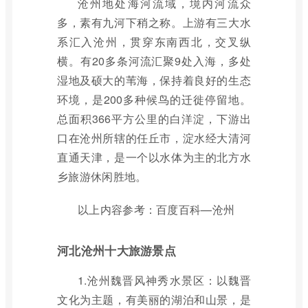
沧州地处海河流域，境内河流众
多，素有九河下稍之称。上游有三大水
系汇入沧州，贯穿东南西北，交叉纵
横。有20多条河流汇聚9处入海，多处
湿地及硕大的苇海，保持着良好的生态
环境，是200多种候鸟的迁徙停留地。
总面积366平方公里的白洋淀，下游出
口在沧州所辖的任丘市，淀水经大清河
直通天津，是一个以水体为主的北方水
乡旅游休闲胜地。
以上内容参考：百度百科—沧州
河北沧州十大旅游景点
1.沧州魏晋风神秀水景区：以魏晋
文化为主题，有美丽的湖泊和山景，是