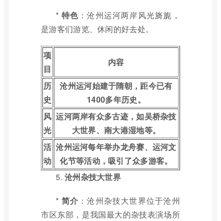
*
特色
：沧州运河两岸风光旖旎，
是游客们游览、休闲的好去处。
项
内容
目
历
沧州运河始建于隋朝，距今已有
史
1400多年历史。
风
运河两岸有众多古迹，如吴桥杂技
光
大世界、南大港湿地等。
活
沧州运河每年举办龙舟赛、运河文
动
化节等活动，吸引了众多游客。
5.
沧州杂技大世界
*
简介
：沧州杂技大世界位于沧州
市区东部，是我国最大的杂技表演场所