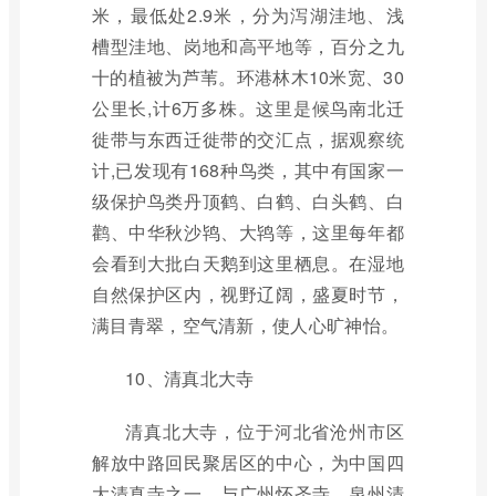
米，最低处2.9米，分为泻湖洼地、浅
槽型洼地、岗地和高平地等，百分之九
十的植被为芦苇。环港林木10米宽、30
公里长,计6万多株。这里是候鸟南北迁
徙带与东西迁徙带的交汇点，据观察统
计,已发现有168种鸟类，其中有国家一
级保护鸟类丹顶鹤、白鹤、白头鹤、白
鹳、中华秋沙鸨、大鸨等，这里每年都
会看到大批白天鹅到这里栖息。在湿地
自然保护区内，视野辽阔，盛夏时节，
满目青翠，空气清新，使人心旷神怡。
10、清真北大寺
清真北大寺，位于河北省沧州市区
解放中路回民聚居区的中心，为中国四
大清真寺之一，与广州怀圣寺、泉州清