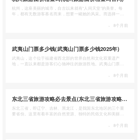
杭州，这座美丽的城市，自古以来就有“人间天堂”的美誉。每
年，都有无数游客慕名而来，想要一睹她的风采。而选择一个
合适的旅 ...
·
8个月前
武夷山门票多少钱(武夷山门票多少钱2025年)
武夷山，这个位于福建省西北部的世界自然和文化双重遗产
地，一直以来都是游客们心驰神往的旅游胜地。武夷山门票多
少钱呢？本 ...
·
8个月前
东北三省旅游攻略必去景点(东北三省旅游攻略必去景点视频介绍)
东北三省，即辽宁、吉林、黑龙江，是我国东北地区的三个重
要省份。这里有着丰富的自然资源、独特的民俗文化和美丽的
自然风光 ...
·
8个月前