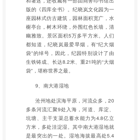
和著述，还收藏有一部由商务印书馆出
版的《四库全书》。纪晓岚文化园为一
座园林式仿古建筑，园林面积宽广，水
榭亭台，树木环绕，外围红色长墙，清
幽雅致。景区面积5万多平方米。人们
都知道，纪晓岚最爱旱烟，有“纪大烟
袋”的绰号，因此，纪园特别设计了由
生铁铸成、长达8.2米、重21吨的“大烟
袋”，堪称世界之最。
9、南大港湿地
沧州地处滨海平原，河流众多，20
多条河流汇聚9处入海，河道、库淀、
坑塘、主干支渠总蓄水能力为4.8亿立
方米，多处洼淀湿。其中南大港湿地就
是最突出的一处。湿地海拔最高处5.4