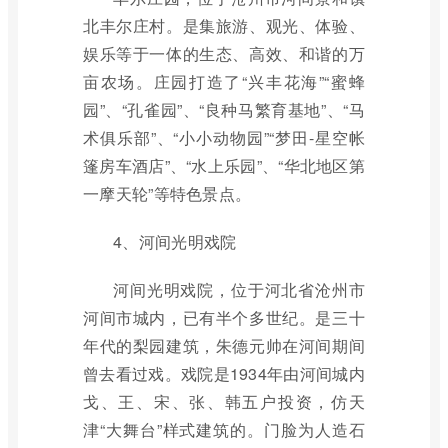
北丰尔庄村。是集旅游、观光、体验、
娱乐等于一体的生态、高效、和谐的万
亩农场。庄园打造了“兴丰花海”“蜜蜂
园”、“孔雀园”、“良种马繁育基地”、“马
术俱乐部”、“小小动物园”“梦田-星空帐
篷房车酒店”、“水上乐园”、“华北地区第
一摩天轮”等特色景点。
4、河间光明戏院
河间光明戏院，位于河北省沧州市
河间市城内，已有半个多世纪。是三十
年代的梨园建筑，朱德元帅在河间期间
曾去看过戏。戏院是1934年由河间城内
戈、王、宋、张、韩五户投资，仿天
津“大舞台”样式建筑的。门脸为人造石