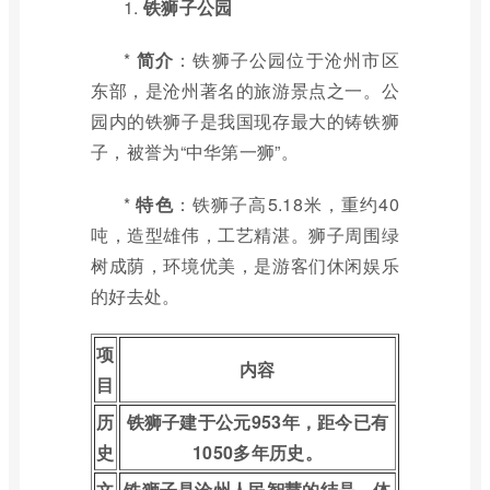
1.
铁狮子公园
*
简介
：铁狮子公园位于沧州市区
东部，是沧州著名的旅游景点之一。公
园内的铁狮子是我国现存最大的铸铁狮
子，被誉为“中华第一狮”。
*
特色
：铁狮子高5.18米，重约40
吨，造型雄伟，工艺精湛。狮子周围绿
树成荫，环境优美，是游客们休闲娱乐
的好去处。
项
内容
目
历
铁狮子建于公元953年，距今已有
史
1050多年历史。
文
铁狮子是沧州人民智慧的结晶，体