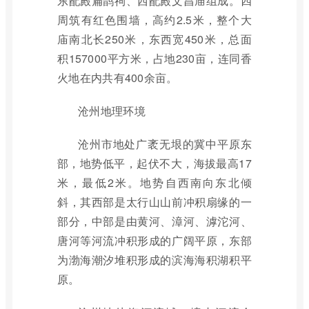
东配殿扁鹊祠、西配殿文昌庙组成。四
周筑有红色围墙，高约2.5米，整个大
庙南北长250米，东西宽450米，总面
积157000平方米，占地230亩，连同香
火地在内共有400余亩。
沧州地理环境
沧州市地处广袤无垠的冀中平原东
部，地势低平，起伏不大，海拔最高17
米，最低2米。地势自西南向东北倾
斜，其西部是太行山山前冲积扇缘的一
部分，中部是由黄河、漳河、滹沱河、
唐河等河流冲积形成的广阔平原，东部
为渤海潮汐堆积形成的滨海海积湖积平
原。