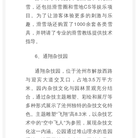
雪，还包括滑雪圈和雪地CS等娱乐项
目。为了让游客体验更多的刺激与乐
趣，滑雪场还购置了1000余套各类雪
具，并聘请了专业的滑雪教练提供技术
指导。
6、通翔杂技园
通翔杂技园，位于沧州市解放西路
与迎宾大道交叉口，占地3.5万平方
米。园内杂技文化与园林景观充分结
合，通过杂技主题雕塑、彩绘和展厅等
多种形式展示了沧州独特的杂技文化特
色。主题雕塑“飞翔”高8.3米，以杂技艺
术中的“空中飞人”为参照，展现杂技文
化这一内涵。公园通过堆山理水的造园