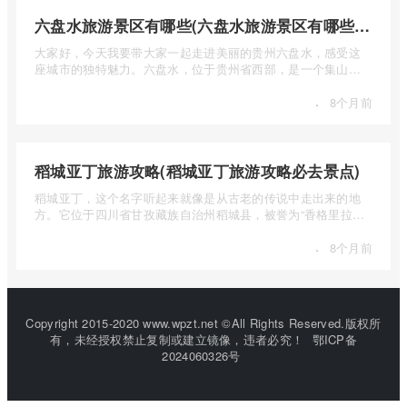
六盘水旅游景区有哪些(六盘水旅游景区有哪些景点值得去)
大家好，今天我要带大家一起走进美丽的贵州六盘水，感受这
座城市的独特魅力。六盘水，位于贵州省西部，是一个集山水
风光、民 ...
·
8个月前
稻城亚丁旅游攻略(稻城亚丁旅游攻略必去景点)
稻城亚丁，这个名字听起来就像是从古老的传说中走出来的地
方。它位于四川省甘孜藏族自治州稻城县，被誉为“香格里拉的
圣地”， ...
·
8个月前
Copyright 2015-2020 www.wpzt.net ©All Rights Reserved.版权所
有，未经授权禁止复制或建立镜像，违者必究！
鄂ICP备
2024060326号