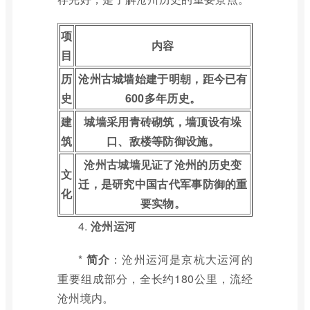
项
内容
目
历
沧州古城墙始建于明朝，距今已有
史
600多年历史。
建
城墙采用青砖砌筑，墙顶设有垛
筑
口、敌楼等防御设施。
沧州古城墙见证了沧州的历史变
文
迁，是研究中国古代军事防御的重
化
要实物。
4.
沧州运河
*
简介
：沧州运河是京杭大运河的
重要组成部分，全长约180公里，流经
沧州境内。