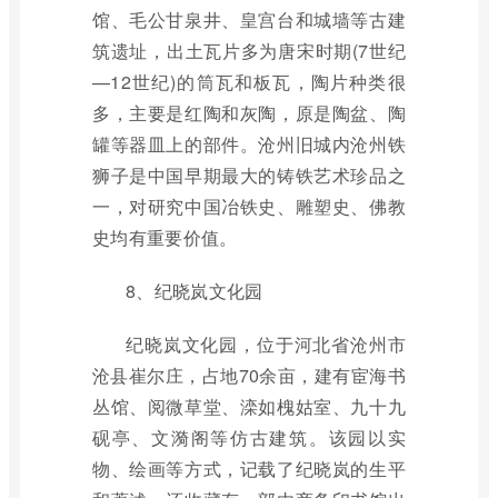
馆、毛公甘泉井、皇宫台和城墙等古建
筑遗址，出土瓦片多为唐宋时期(7世纪
—12世纪)的筒瓦和板瓦，陶片种类很
多，主要是红陶和灰陶，原是陶盆、陶
罐等器皿上的部件。沧州旧城内沧州铁
狮子是中国早期最大的铸铁艺术珍品之
一，对研究中国冶铁史、雕塑史、佛教
史均有重要价值。
8、纪晓岚文化园
纪晓岚文化园，位于河北省沧州市
沧县崔尔庄，占地70余亩，建有宦海书
丛馆、阅微草堂、滦如槐姑室、九十九
砚亭、文漪阁等仿古建筑。该园以实
物、绘画等方式，记载了纪晓岚的生平