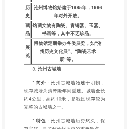
历
沧州博物馆始建于1985年，1996
史
年对外开放。
藏
馆藏文物有陶瓷、青铜器、玉器、
品
书画等，其中不乏珍品。
博物馆定期举办各类展览，如“沧
展
州历史文化展”、“陶瓷艺术
览
展”等。
3.
沧州古城墙
*
简介
：沧州古城墙始建于明朝，
现存城墙为清乾隆年间重建。城墙全长
约4公里，高约10米，是我国现存较为
完整的古城墙之一。
*
特色
：沧州古城墙历史悠久，保
存完好，是了解沧州历史的重要景点。