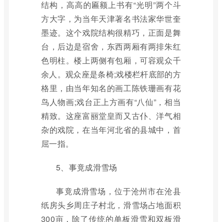
结构，高高的匾额上书有“光明”两个斗
方大字，为当年天津著名书法家华世奎
墨迹。这个戏院结构很精巧，正面是舞
台，后边是宿舍，东西两厢有两排朱红
色明柱。楼上两侧有包厢，可容观众千
余人。观众座是条椅;戏楼栏杆底部的方
格里，由当年知名的画工陈铁珊画有花
鸟人物画;戏台正上方画有“八仙”，相当
精致。这座富丽堂皇而又古仆、洋气相
杂的戏院，在当年河北省的县城中，首
屈一指。
5、事竟成滑雪场
事竟成滑雪场，位于沧州市在沧县
纸房头乡周庄子村北，滑雪场占地面积
300亩，除了传统的单板滑雪和双板滑