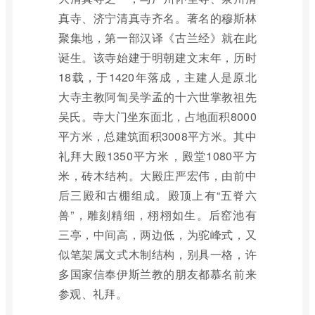
真寺、济宁清真寺齐名。著名的穆斯林
聚集地，第一部汉译《古兰经》就在此
诞生。该寺始建于明朝建文末年，历时
18载，于1420年落成，主建人是原北
大寺主教阿訇吴学孟的十六世掌教祖先
吴氏。寺大门坐东面北，占地面积8000
平方米，总建筑面积3008平方米。其中
礼拜大殿1350平方米，殿堂1080平方
米，砖木结构。大殿庄严宏伟，由前中
后三殿和古棚组成。殿顶上有“五脊六
兽”，雕刻精细，栩栩如生。后窑池有
三亭，中间高，两边低，为驼峰式，又
似笔架属文式木制结构，别具一格，许
多国家信奉伊斯兰教的朋友都慕名前来
参观、礼拜。