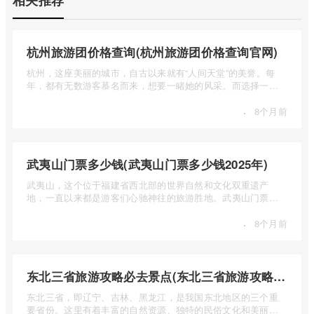
相关推荐
杭州旅游团价格查询(杭州旅游团价格查询官网)
杭州，这座美丽的城市，自古以来就有“人间天堂”的美誉。每
年，都有无数游客慕名而来，想要一睹她的风采。而选择一个
合适的旅 ...
·
8个月前
武夷山门票多少钱(武夷山门票多少钱2025年)
武夷山，这个位于福建省西北部的世界自然和文化双重遗产
地，一直以来都是游客们心驰神往的旅游胜地。武夷山门票多
少钱呢？本 ...
·
8个月前
东北三省旅游攻略必去景点(东北三省旅游攻略必去景点视频介绍)
东北三省，即辽宁、吉林、黑龙江，是我国东北地区的三个重
要省份。这里有着丰富的自然资源、独特的民俗文化和美丽的