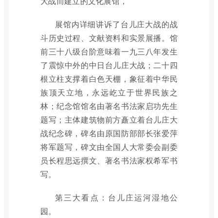
大战而建立的文化展馆，
展馆内详细讲诉了台儿庄大战的战
斗历史过程、文献资料和实景展播。馆
前三十八级台阶意味着一九三八年发生
了震惊中外的中日台儿庄大战；二十四
根立柱支撑着白色天棚，象征着中华民
族顶天立地，永远屹立于世界民族之
林；纪念馆馆名由著名书法家启功先生
题写；主体建筑物前方矗立着台儿庄大
战纪念碑，碑名由原国防部部长张爱萍
将军题写，碑文由全国人大常委会副委
员长程思远撰文、著名书法家权希军书
写。
第三大看点：台儿庄运河湿地公
园。