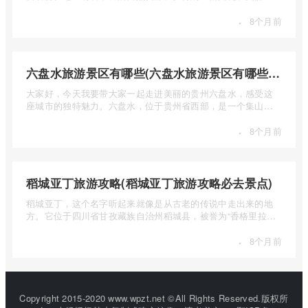
自然风光 ...
·
8个月前
六盘水旅游景区有哪些(六盘水旅游景区有哪些景点值得去)
大家好，今天我要带大家一起走进美丽的贵州六盘水，感受这
座城市的独特魅力。六盘水，位于贵州省西部，是一个集山水
风光、民 ...
·
8个月前
稻城亚丁旅游攻略(稻城亚丁旅游攻略必去景点)
稻城亚丁，这个名字听起来就像是从古老的传说中走出来的地
方。它位于四川省甘孜藏族自治州稻城县，被誉为“香格里拉的
圣地”， ...
·
8个月前
Copyright 2015-2020 www.wpzt.net ©All Rights Reserved.版权所