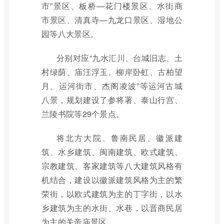
市”景区、板桥—花门楼景区、水街商
市景区、清真寺—九龙口景区、湿地公
园等八大景区。
分别对应“九水汇川、台城旧志、土
村绿荫、庙汪浮玉、柳岸卧虹、古柏望
月、运河街市、杰阁凌波”等运河古城
八景，规划建设了参将署、泰山行宫、
兰陵书院等29个景点。
将北方大院、鲁南民居、徽派建
筑、水乡建筑、闽南建筑、欧式建筑、
宗教建筑、客家建筑等八大建筑风格有
机结合，建设以徽派建筑风格为主的繁
荣街，以欧式建筑为主的丁字街，以水
乡建筑为主的水街、水巷，以晋商民居
为主的关帝庙景区。