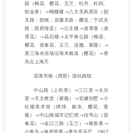
园（梅花、樱花、玉兰、牡丹、杜鹃、
郁金香）→蝴蝶楼→八大关风景区（韶
关路：碧桃；居庸关路：樱花；宁武关
路：西府海棠）→公主楼→凌霄巷（凌
霄花）→花石楼→太平角公园（梅花、
樱花、迎春花、玉兰、连翘、紫薇）→
第三海水浴场沿海木栈道（樱花）→青
岛云上海天
花海市南（西部）游玩路线
中山路（上街里）→三江里→太兴
里→天主教堂（紫薇）→安娜别墅→小
红楼美术馆（绣球、耐东、樱花、蔷
薇）→中山路城市记忆馆→信号山（迎
春花）→金口三路（玉兰）→银鱼巷→
小青岛→海底世界→青岛音乐厅、1907