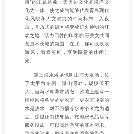
海”的主题意象，集奥运文化和海洋文
化为一体，使之成为能够代表青岛现代
化风貌和人文魅力的时尚标志。入夜
后，开放式的街区将变成灯火通明的狂
欢之地，活力四射的DJ和帅哥美女共同
营造不夜城的氛围，在此，你可以吹吹
海风，看看霓虹，享受惬意的休闲时
光。
第三海水浴场也叫山海天浴场，位
于太平角东侧，湛山湾畔，规模虽不
大，但海水却异常清澈。沙滩上建有一
幢幢风格各异的更衣室，更衣室冲浴的
水是热水，对不习惯冷水冲浴者尤为适
宜。这里还有快餐店、旅游纪念品店等
服务设施，可以满足游客的基本需求。
浴场的沙滩上散落着许多漂亮的贝壳，