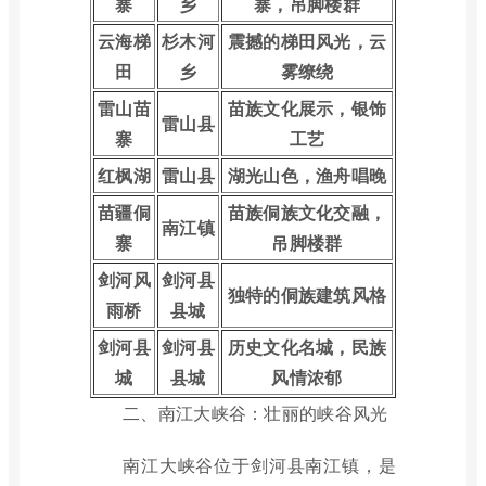
寨
乡
寨，吊脚楼群
云海梯
杉木河
震撼的梯田风光，云
田
乡
雾缭绕
雷山苗
苗族文化展示，银饰
雷山县
寨
工艺
红枫湖
雷山县
湖光山色，渔舟唱晚
苗疆侗
苗族侗族文化交融，
南江镇
寨
吊脚楼群
剑河风
剑河县
独特的侗族建筑风格
雨桥
县城
剑河县
剑河县
历史文化名城，民族
城
县城
风情浓郁
二、南江大峡谷：壮丽的峡谷风光
南江大峡谷位于剑河县南江镇，是