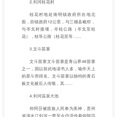
2.剑河桂花村
桂花村地处南明镇政府所在地北
面，距镇政府12公里，与三穗县毗邻，
与岑戈村接壤，岑桂公路（岑戈至桂
花），桂等公路（桂花至等……
3.文斗苗寨
文斗苗寨文斗苗寨是青山界48苗寨
之一，因以前此地读书人多，喻作天上
的星斗而得名。文斗苗寨以独特的青石
板文化被后人传颂，其……
4.剑河温泉大池
仰阿莎被苗族人民奉为美神，贵州
省清水江剑河一带至今仍流传着仰阿莎