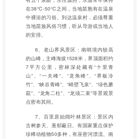
在38℃-50℃之间，当地苗胞有在温泉
中裸浴的习俗。到达温泉村，必须尊重
当地苗族风俗习惯，听从导游或当地人
的安排。
6、老山界风景区：南哨境内较高
的山峰，主峰海拔1528米，界顶面积约
7平方公里，密林深处藏有“十里青
山”、“一夫峰”、“龙角峰”、“界板冷
竹”、“峡谷青峰”、“峭壁飞泉”、“绿色蘑
菇”、“龙角二柱”、“龙须二束”等景观景
点密布其间。
7、百里原始阔叶林景区：景区内
古树参天、葱郁蔽日。有国家重点保护
珍稀动植物50多种，有巫密河漂流、南