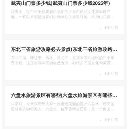
武夷山门票多少钱(武夷山门票多少钱2025年)
武夷山，这个位于福建省西北部的世界自然和文化双重遗产
地，一直以来都是游客们心驰神往的旅游胜地。武夷山门票多
少钱呢？本 ...
·
8个月前
东北三省旅游攻略必去景点(东北三省旅游攻略必去景点视频介绍)
东北三省，即辽宁、吉林、黑龙江，是我国东北地区的三个重
要省份。这里有着丰富的自然资源、独特的民俗文化和美丽的
自然风光 ...
·
8个月前
六盘水旅游景区有哪些(六盘水旅游景区有哪些景点值得去)
大家好，今天我要带大家一起走进美丽的贵州六盘水，感受这
座城市的独特魅力。六盘水，位于贵州省西部，是一个集山水
风光、民 ...
·
8个月前