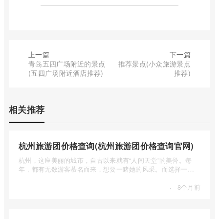
上一篇
下一篇
青岛五四广场附近的景点
推荐景点(小众旅游景点
(五四广场附近酒店推荐)
推荐)
相关推荐
杭州旅游团价格查询(杭州旅游团价格查询官网)
杭州，这座美丽的城市，自古以来就有“人间天堂”的美誉。每
年，都有无数游客慕名而来，想要一睹她的风采。而选择一个
合适的旅 ...
·
8个月前