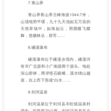
7.青山界
青山界青山界主峰海拔1344.7米，
山顶地势平缓，九十九天池如五万亩的
天然草场中，如珠如云，周围蝶飞蝶
舞，曾媾林丛，群芳……
8.磻溪瀑布
磻溪瀑布位于磻溪乡境内，磻溪河
有岑广北源和小广南源两个源头。地处
深山密林，两岸怪石嵯峨，溪水绕山越
崖，自上而下形成“白水……
9.剑河温泉
剑河温泉位于剑河县岑松镇温泉村
境内，距凯里70公里。剑河温泉有五个