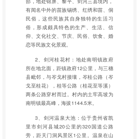
部，地处锦屏、黎平、剑河三县境内，
有闻名中外的苗族锡绣、红绣和苗、侗
民俗，这些民族其自身独特的生活习
俗，形成颇具特色的生产、生活、信
仰、文化社交、节庆、民俗、饮食、婚
恋等民族文化景观。
2、剑河桂花村：地处南明镇政府
所在地北面，距镇政府12公里，与三穗
县毗邻，与岑戈村接壤，岑桂公路（岑
戈至桂花），桂等公路（桂花至等溪）
两条公路穿村而过。村内的土牢高坡为
南明镇最高峰，海拔1144.5米。
3、剑河温泉大池：位于贵州省凯
里市剑河县城20公里的320国道公路
旁，距天门洞风景区1公里。温泉在山