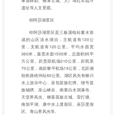
摩崖碑刻、柳霁古城、大广坳红军战斗
遗址等人文景观。
仰阿莎湖景区
仰阿莎湖景区是三板溪电站蓄水形
成的山区淡水湖泊，主航道有130公
里，支航道有120公里。平均水面宽
360米，最宽水面1500米，总面积85平
方公里。距贵阳机场210公里，距凯里
70公里，南距黎平机场15公里，北距湘
桂铁路靖州站60公里。湖区风光有柳川
水上游乐中心、巫包苗族红绣、绕号苗
族锡绣、巫山峡谷、南寨白水洞瀑布、
天堂界风光、柳基苗族古城、雷打塘、
南加平湖、康中水上度假区、巫莎度假
区、青山界风光等。