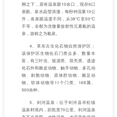
脚之下，原有温泉眼10余口，现存6口
泉眼。泉水晶莹清澈，每秒钟流量10公
升，各泉眼温度不同，从38℃至50℃
不等，全都为含微量放射性元素氡的温
泉，故称之为氡泉。
4、革东古生化石物自然保护区：
该保护区生物化石门类众多、数量丰
富，有三叶虫、疑源类、双壳类、遗迹
化石外和棘皮动物、触手动物、多孔动
物、刺胞动物、原体腔动物、腕足动
物、软体动物等11个门类、168属、
500余种。
5、剑河温泉：位于剑河县岑松镇
温泉村境内，距凯里70公里。剑河温泉
有五个泉眼，水性温热，水温常年保持