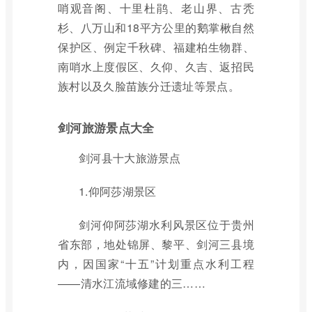
哨观音阁、十里杜鹃、老山界、古秃
杉、八万山和18平方公里的鹅掌楸自然
保护区、例定千秋碑、福建柏生物群、
南哨水上度假区、久仰、久吉、返招民
族村以及久脸苗族分迁遗址等景点。
剑河旅游景点大全
剑河县十大旅游景点
1.仰阿莎湖景区
剑河仰阿莎湖水利风景区位于贵州
省东部，地处锦屏、黎平、剑河三县境
内，因国家“十五”计划重点水利工程
——清水江流域修建的三……