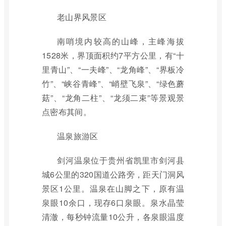
老山界风景区
南哨境内较高的山峰，主峰海拔
1528米，界顶面积约7平方公里，有“十
里青山”、“一夫峰”、“龙角峰”、“界板冷
竹”、“峡谷青峰”、“峭壁飞泉”、“绿色蘑
菇”、“龙角二柱”、“龙须二束”等景观景
点密布其间。
温泉旅游区
剑河温泉位于贵州省凯里市剑河县
城6公里的320国道公路旁，距天门洞风
景区1公里。温泉在山脚之下，原有温
泉眼10余口，现存6口泉眼。泉水晶莹
清澈，每秒钟流量10公升，各泉眼温度