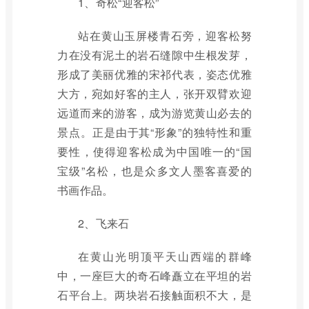
1、奇松“迎客松”
站在黄山玉屏楼青石旁，迎客松努
力在没有泥土的岩石缝隙中生根发芽，
形成了美丽优雅的宋祁代表，姿态优雅
大方，宛如好客的主人，张开双臂欢迎
远道而来的游客，成为游览黄山必去的
景点。正是由于其“形象”的独特性和重
要性，使得迎客松成为中国唯一的“国
宝级”名松，也是众多文人墨客喜爱的
书画作品。
2、飞来石
在黄山光明顶平天山西端的群峰
中，一座巨大的奇石峰矗立在平坦的岩
石平台上。两块岩石接触面积不大，是