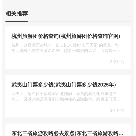
相关推荐
杭州旅游团价格查询(杭州旅游团价格查询官网)
杭州，这座美丽的城市，自古以来就有“人间天堂”的美誉。每
年，都有无数游客慕名而来，想要一睹她的风采。而选择一个
合适的旅 ...
·
8个月前
武夷山门票多少钱(武夷山门票多少钱2025年)
武夷山，这个位于福建省西北部的世界自然和文化双重遗产
地，一直以来都是游客们心驰神往的旅游胜地。武夷山门票多
少钱呢？本 ...
·
8个月前
东北三省旅游攻略必去景点(东北三省旅游攻略必去景点视频介绍)