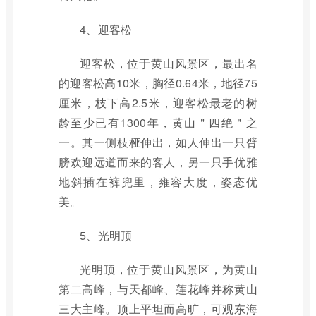
4、迎客松
迎客松，位于黄山风景区，最出名
的迎客松高10米，胸径0.64米，地径75
厘米，枝下高2.5米，迎客松最老的树
龄至少已有1300年，黄山＂四绝＂之
一。其一侧枝桠伸出，如人伸出一只臂
膀欢迎远道而来的客人，另一只手优雅
地斜插在裤兜里，雍容大度，姿态优
美。
5、光明顶
光明顶，位于黄山风景区，为黄山
第二高峰，与天都峰、莲花峰并称黄山
三大主峰。顶上平坦而高旷，可观东海