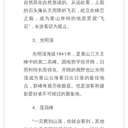
自然风化自然形成的。从远处看，上面
的石头像从天而降的飞石，屹立在峰峦
之巅，成为黄山奇特的地质景观“飞
石”，令游客叹为观止。
3、光明顶
光明顶海拔1841米，是黄山三大主
峰中的第二高峰。因地势平坦开阔，日
照时间长而得名。开阔的视野也让光明
顶成为黄山云海看日出日落的最佳地
点，群峰奇观尽收眼底。也是游客和摄
影爱好者不可错过的聚集地。
4、莲花峰
"一旦爬到山顶，你就会看到，其他