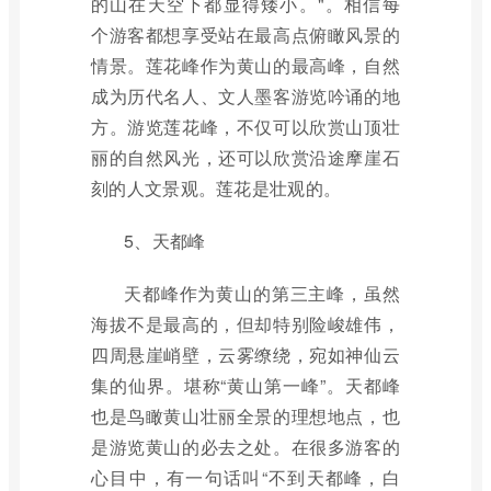
的山在天空下都显得矮小。"。相信每
个游客都想享受站在最高点俯瞰风景的
情景。莲花峰作为黄山的最高峰，自然
成为历代名人、文人墨客游览吟诵的地
方。游览莲花峰，不仅可以欣赏山顶壮
丽的自然风光，还可以欣赏沿途摩崖石
刻的人文景观。莲花是壮观的。
5、天都峰
天都峰作为黄山的第三主峰，虽然
海拔不是最高的，但却特别险峻雄伟，
四周悬崖峭壁，云雾缭绕，宛如神仙云
集的仙界。堪称“黄山第一峰”。天都峰
也是鸟瞰黄山壮丽全景的理想地点，也
是游览黄山的必去之处。在很多游客的
心目中，有一句话叫“不到天都峰，白