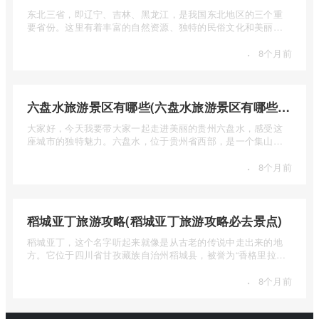
东北三省，即辽宁、吉林、黑龙江，是我国东北地区的三个重
要省份。这里有着丰富的自然资源、独特的民俗文化和美丽的
自然风光 ...
·
8个月前
六盘水旅游景区有哪些(六盘水旅游景区有哪些景点值得去)
大家好，今天我要带大家一起走进美丽的贵州六盘水，感受这
座城市的独特魅力。六盘水，位于贵州省西部，是一个集山水
风光、民 ...
·
8个月前
稻城亚丁旅游攻略(稻城亚丁旅游攻略必去景点)
稻城亚丁，这个名字听起来就像是从古老的传说中走出来的地
方。它位于四川省甘孜藏族自治州稻城县，被誉为“香格里拉的
圣地”， ...
·
8个月前