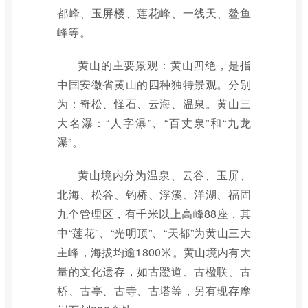
都峰、玉屏楼、莲花峰、一线天、鳌鱼
峰等。
黄山的主要景观：黄山四绝，是指
中国安徽省黄山的四种独特景观。分别
为：奇松、怪石、云海、温泉。黄山三
大名瀑：“人字瀑”、“百丈泉”和“九龙
瀑”。
黄山境内分为温泉、云谷、玉屏、
北海、松谷、钓桥、浮溪、洋湖、福固
九个管理区，有千米以上高峰88座，其
中“莲花”、“光明顶”、“天都”为黄山三大
主峰，海拔均逾1800米。黄山境内有大
量的文化遗存，如古蹬道、古楹联、古
桥、古亭、古寺、古塔等，另有现存摩