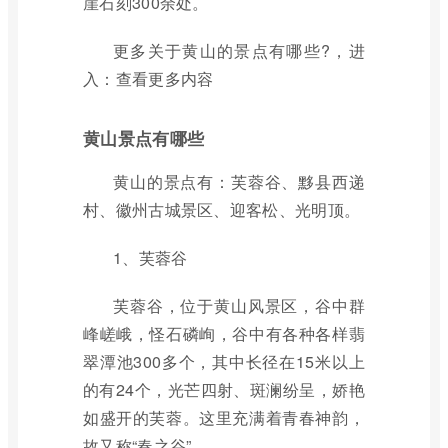
崖石刻300余处。
更多关于黄山的景点有哪些?，进
入：查看更多内容
黄山景点有哪些
黄山的景点有：芙蓉谷、黟县西递
村、徽州古城景区、迎客松、光明顶。
1、芙蓉谷
芙蓉谷，位于黄山风景区，谷中群
峰嵯峨，怪石磷峋，谷中有各种各样翡
翠潭池300多个，其中长径在15米以上
的有24个，光芒四射、斑澜纷呈，娇艳
如盛开的芙蓉。这里充满着青春神韵，
故又称“春之谷”。