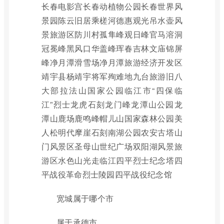
长春电影宫长春动植物公园长春世界风
景园陈云旧居乘槎河德惠观光吊水壶风
景旅游区防川村孤隼峰观日峰官马溶洞
冠冕峰黑风口华盖峰珲春吉林文庙锦屏
峰净月潭滑雪场净月潭旅游经济开发区
靖宇县杨靖宇将军殉难地九台旅游旧八
大部拉法山国家公园临江市“四保临
江”烈士龙虎石刻龙门峰龙潭山公园龙
潭山鹿场鹿鸣峰帽儿山国家森林公园美
人松明代摩崖石刻南湖公园农安古塔山
门风景区圣母山世纪广场双阳湖风景旅
游区水色山光走临江四平烈士纪念塔四
平战役革命烈士陵园四平战役纪念馆
宽城属于哪个市
属于承德市。