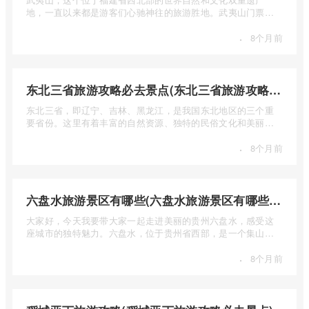
地，一直以来都是游客们心驰神往的旅游胜地。武夷山门票多
少钱呢？本 ...
·
8个月前
东北三省旅游攻略必去景点(东北三省旅游攻略必去景点视频介绍)
东北三省，即辽宁、吉林、黑龙江，是我国东北地区的三个重
要省份。这里有着丰富的自然资源、独特的民俗文化和美丽的
自然风光 ...
·
8个月前
六盘水旅游景区有哪些(六盘水旅游景区有哪些景点值得去)
大家好，今天我要带大家一起走进美丽的贵州六盘水，感受这
座城市的独特魅力。六盘水，位于贵州省西部，是一个集山水
风光、民 ...
·
8个月前