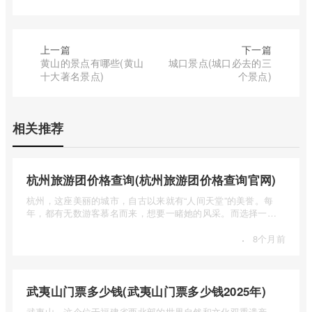
上一篇
下一篇
黄山的景点有哪些(黄山
城口景点(城口必去的三
十大著名景点)
个景点)
相关推荐
杭州旅游团价格查询(杭州旅游团价格查询官网)
杭州，这座美丽的城市，自古以来就有“人间天堂”的美誉。每
年，都有无数游客慕名而来，想要一睹她的风采。而选择一个
合适的旅 ...
·
8个月前
武夷山门票多少钱(武夷山门票多少钱2025年)
武夷山，这个位于福建省西北部的世界自然和文化双重遗产