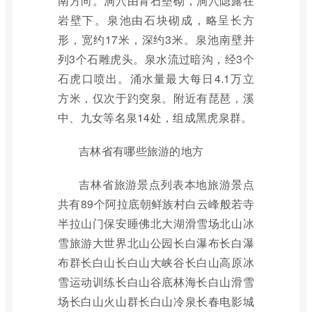
南方向。洞穴由青石垒砌，洞穴隐露在
岩壁下。泉池由石块砌成，略呈长方
形，宽约17米，深约3米。泉池南壁并
列3个石雕虎头。泉水流过暗沟，经3个
石虎口喷出。涌水量最大每日4.1万立
方米，仅次于趵突泉。附近有琵琶，溪
中、九女等名泉14处，组成黑虎泉群。
吉林省有哪些旅游的地方
吉林省旅游景点列表本地旅游景点
共有89个阿拉底朝鲜族村白云峰般若寺
半拉山门保安睡佛北大湖滑雪场北山冰
雪旅游大世界北山公园长白瀑布长白瀑
布群长白山长白山大峡谷长白山高原冰
雪运动训练长白山谷底林海长白山滑雪
场长白山火山群长白山冷泉长春电影城